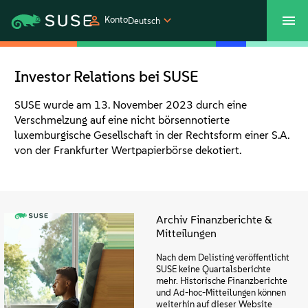
Konto
Deutsch
SUSECON 2027
Customer Center
Shop
Investor Relations bei SUSE
Produkte
SUSE wurde am 13. November 2023 durch eine
Verschmelzung auf eine nicht börsennotierte
luxemburgische Gesellschaft in der Rechtsform einer S.A.
Lösungen
von der Frankfurter Wertpapierbörse dekotiert.
Support und Services
Archiv Finanzberichte &
Partners
Mitteilungen
Nach dem Delisting veröffentlicht
Communitys
SUSE keine Quartalsberichte
mehr. Historische Finanzberichte
und Ad-hoc-Mitteilungen können
weiterhin auf dieser Website