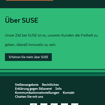
Über SUSE
Unser Ziel bei SUSE ist es, unseren Kunden die Freiheit zu
geben, überall innovativ zu sein.
Erfahren Sie mehr über SUSE
Stellenangebote
Rechtliches
Erklärung gegen Sklaverei
Info
Kommunikationseinstellungen
Kontakt
Chatten Sie mit uns