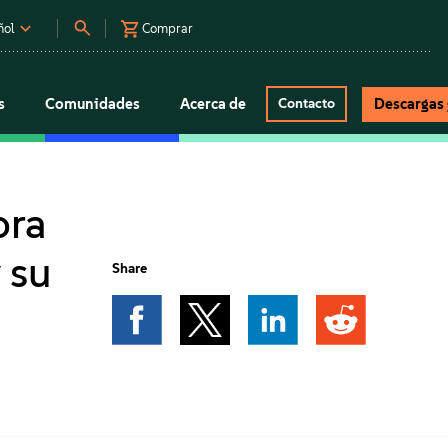
ñol
Comprar
s
Comunidades
Acerca de
Descargas 
Contacto
ora
 su
Share