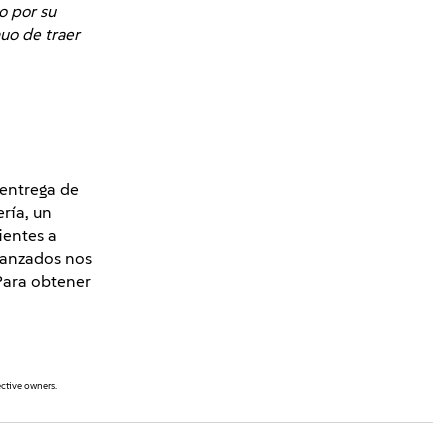
o por su
uo de traer
 entrega de
ría, un
ientes a
lcanzados nos
Para obtener
ective owners.