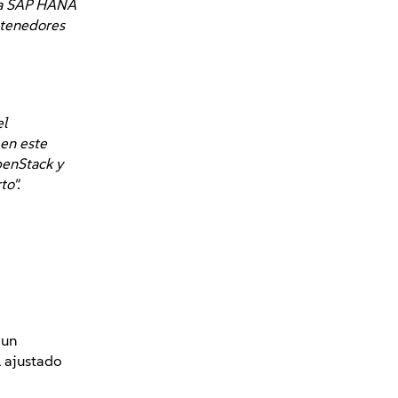
e a SAP HANA
ntenedores
el
 en este
penStack y
to".
 un
 ajustado