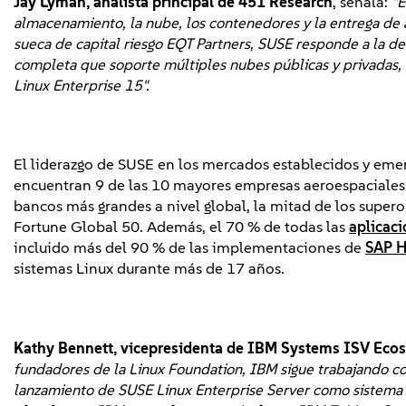
Jay Lyman, analista principal de 451 Research
, señala:
"E
almacenamiento, la nube, los contenedores y la entrega de
sueca de capital riesgo EQT Partners, SUSE responde a la d
completa que soporte múltiples nubes públicas y privadas, 
Linux Enterprise 15".
El liderazgo de SUSE en los mercados establecidos y emerg
encuentran 9 de las 10 mayores empresas aeroespaciales 
bancos más grandes a nivel global, la mitad de los supe
Fortune Global 50. Además, el 70 % de todas las
aplicac
incluido más del 90 % de las implementaciones de
SAP 
sistemas Linux durante más de 17 años.
Kathy Bennett, vicepresidenta de IBM Systems ISV Eco
fundadores de la Linux Foundation, IBM sigue trabajando con 
lanzamiento de SUSE Linux Enterprise Server como sistema