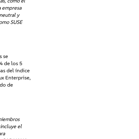
eas, como el
la empresa
neutral y
 como SUSE
s se
4 de los 5
as del índice
x Enterprise,
ado de
iembros
incluye el
ara