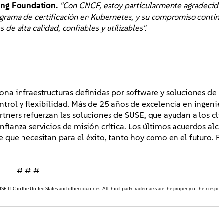
ing Foundation.
"Con CNCF, estoy particularmente agradecid
ograma de certificación en Kubernetes, y su compromiso contin
de alta calidad, confiables y utilizables".
na infraestructuras definidas por software y soluciones de
trol y flexibilidad. Más de 25 años de excelencia en ingenie
tners refuerzan las soluciones de SUSE, que ayudan a los cl
onfianza servicios de misión crítica. Los últimos acuerdos a
 que necesitan para el éxito, tanto hoy como en el futuro. 
# # #
E LLC in the United States and other countries. All third-party trademarks are the property of their resp