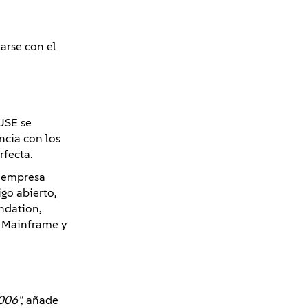
arse con el
USE se
ncia con los
rfecta.
a empresa
go abierto,
ndation,
 Mainframe y
006",
añade