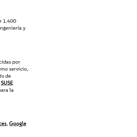
e 1.400
ngeniería y
cidas por
mo servicio,
és de
,
SUSE
ara la
ces
,
Google