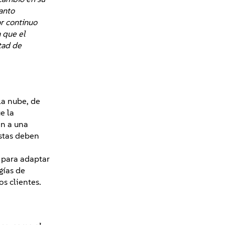
anto
or continuo
a que el
tad de
la nube, de
e la
an a una
éstas deben
 para adaptar
gías de
os clientes.