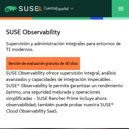
Cuenta
Español
SUSECON 2027
Centro de servicios al cliente
Comprar
SUSE Observability
Productos
Supervisión y administración integrales para entornos de
TI modernos.
Soluciones
Versión de evaluación gratuita de 60 días
SUSE Observability ofrece supervisión integral, análisis
Asistencia y servicios
avanzados y capacidades de integración impecables .
SUSE® Observability le permite garantizar un rendimiento
óptimo, una seguridad mejorada y operaciones
Partners
simplificadas - SUSE Rancher Prime incluye ahora
observabilidad; también puede probar nuestra SUSE®
Cloud Observability SaaS.
Comunidades