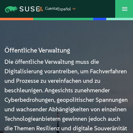
Cuenta
Español
SUSECON 2027
Centro de servicios al cliente
Comprar
Productos
Öffentliche Verwaltung
Die öffentliche Verwaltung muss die
Soluciones
Digitalisierung vorantreiben, um Fachverfahren
und Prozesse zu vereinfachen und zu
Asistencia y servicios
beschleunigen. Angesichts zunehmender
Partners
Cyberbedrohungen, geopolitischer Spannungen
und wachsender Abhängigkeiten von einzelnen
Comunidades
Technologieanbietern gewinnen jedoch auch
die Themen Resilienz und digitale Souveränität