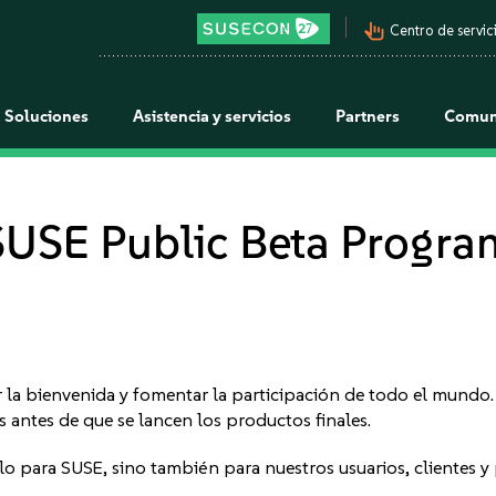
pan_tool_alt
Centro de servici
Soluciones
Asistencia y servicios
Partners
Comun
SUSE Public Beta Progra
la bienvenida y fomentar la participación de todo el mundo
s antes de que se lancen los productos finales.
o para SUSE, sino también para nuestros usuarios, clientes y p