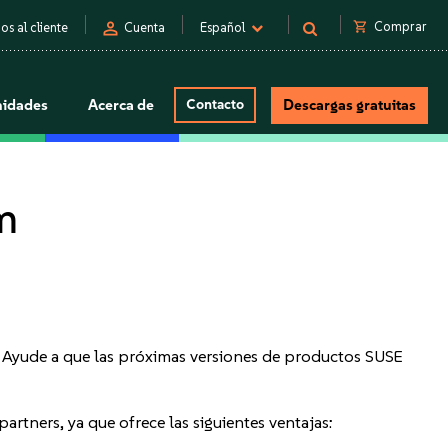
person
shopping_cart
Comprar
os al cliente
Cuenta
Español
idades
Acerca de
Contacto
Descargas gratuitas
m
. Ayude a que las próximas versiones de productos SUSE
artners, ya que ofrece las siguientes ventajas: