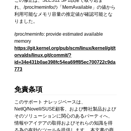
この修正は、SLES12 SP1以降で取り込ま
れ、/proc/meminfoの「MemAvailable」の値から
利用可能なメモリ容量の推定値が確認可能とな
りました。
/proc/meminfo: provide estimated available
memory
https://git.kernel.org/pub/scm/linux/kernel/git/t
orvalds/linux.git/commit/?
id=34e431b0ae398fc54ea69ff85ec700722c9da
773
免責条項
このサポート ナレッジベースは、
NetIQ/Novell/SUSE顧客、および弊社製品および
そのソリューションに関心のあるパーティへ、
情報やアイデアの取得およびそれらの知識を得
る為の有効なツールを提供します。 本文書の商