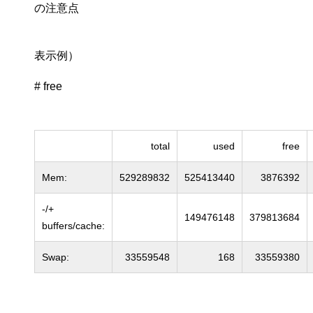
の注意点
表示例）
# free
total
used
free
Mem:
529289832
525413440
3876392
-/+
149476148
379813684
buffers/cache:
Swap:
33559548
168
33559380