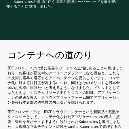
し、Kubernetesの運用に伴う追加の管理オーバーヘッドを最小限に
抑えることに成功しました。
コンテナへの道のり
IDCフロンティアは常に業界をリードする立場にあることを目指して
おり、お客様が新技術のアーリーアダプターになる機会と、これら
の技術に素早く適応するアドバンテージを提供しています。コンテ
ナ化に対する注目度が高まるにつれ、同社はそのメリットを日本全
国のお客様に届けたいと考えるようになりました。メリットとして
はたとえば、システムリソース要件とコストの削減、アプリケーシ
ョンの迅速な導入、クラウドプラットフォーム間でアプリケーショ
ンを移行する際の移植性の向上などが挙げられます。
IDCフロンティアは、IDCFクラウドコンテナという新製品の基盤テ
クノロジーとして、コンテナ化されたアプリケーションの導入、拡
張、管理をサポートするように設計されたKubernetesを選択しまし
た。大規模なマルチテナント環境をvanilla Kubernetesで管理するの