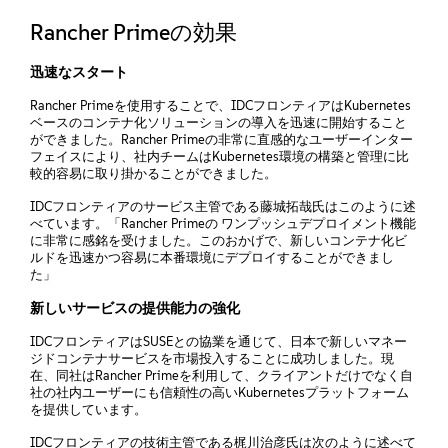
Rancher Primeの効果
迅速なスタート
Rancher Primeを使用することで、IDCフロンティアはKubernetes
ベースのコンテナ化ソリューションの導入を迅速に開始すること
ができました。Rancher Primeの非常に直感的なユーザーインター
フェイスにより、社内チームはKubernetes環境の構築と管理に比
較的容易に取り掛かることができました。
IDCフロンティアのサービス主管である藤城拓哉氏はこのように述
べています。「Rancher Primeの ワンプッシュデプロイメント機能
に非常に感銘を受けました。このおかげで、新しいコンテナ化ビ
ルドを迅速かつ容易に本番環境にデプロイすることができまし
た」
新しいサービスの提供能力の強化
IDCフロンティアはSUSEとの協業を通じて、日本で新しいマネー
ジドコンテナサービスを市場投入することに成功しました。現
在、同社はRancher Primeを利用して、クライアントだけでなく自
社の社内ユーザーにも信頼性の高いKubernetesプラットフォーム
を提供しています。
IDCフロンティアの技術主管である梶川治彦氏は次のように述べて