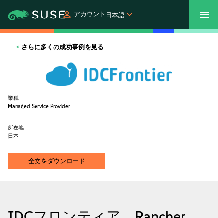
アカウント
日本語
SUSECON 2027
カスタマーセンター
ご購入
さらに多くの成功事例を見る
製品
業種:
ソリューション
Managed Service Provider
所在地:
サポートとサービス
日本
パートナー
全文をダウンロード
コミュニティ
IDCフロンティア、Rancher