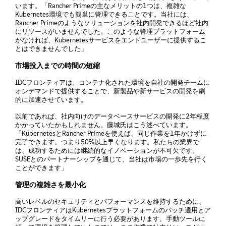
います。「Rancher Primeの主なメリットの1つは、複雑な
Kubernetes環境でも簡単に管理できることです。当社には、
Rancher Primeのようなソリューションを社内開発できるほど社内
にリソースがいませんでした。このような管理プラットフォーム
がなければ、Kubernetesサービスをエンドユーザーに提供するこ
とはできませんでした」
市場投入までの時間の短縮
IDCフロンティアは、コンテナ化された環境を自社の開発チームに
オンデマンドで提供することで、新製品や新サービスの開発を劇
的に加速させています。
以前であれば、社内向けのデータベースサービスの開発に2年程度
かかっていたかもしれません。藤城氏はこう述べています。
「KubernetesとRancher Primeを使えば、同じ作業を1年かけずに
完了できます。つまり50%以上早くなります。私たちの業界で
は、成功するためには継続的なイノベーションが不可欠です。
SUSEとのパートナーシップを通じて、当社は市場の一歩先を行く
ことができます」
管理の複雑さを最小化
高いレベルのセキュリティとパフォーマンスを維持するために、
IDCフロンティアはKubernetesプラットフォームのパッチ適用とア
ップグレードをタイムリーに行う必要があります。手動ツールに