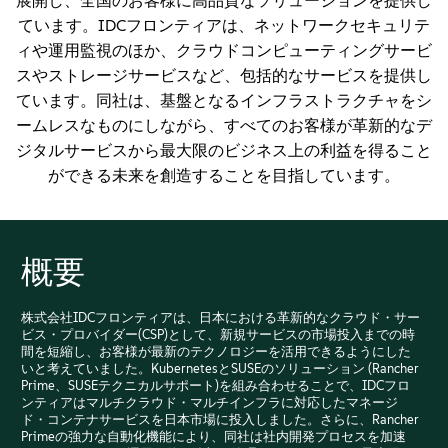
展開し、全国のお客様に高品質なソリューションを提供し
ています。IDCフロンティアは、ネットワークセキュリテ
ィや運用監視のほか、クラウドコンピューティングサービ
スやストレージサービスなど、包括的なサービスを提供し
ています。同社は、基盤となるインフラストラクチャをシ
ームレスなものにしながら、すべてのお客様が革新的なデ
ジタルサービスから最大限のビジネス上の利益を得ること
ができる未来を創造することを目指しています。
概要
株式会社IDCフロンティアは、日本における革新的なクラウド・サー
ビス・プロバイダー(CSP)として、新規サービスの市場投入までの時
間を短縮し、お客様が最新のテクノロジーを活用できるようにした
いと考えていました。KubernetesとSUSEのソリューション (Rancher
Prime、SUSEテクニカルサポート)を組み合わせることで、IDCフロ
ンティアはマルチクラウド・マルチインフラに対応したマネージ
ド・コンテナサービスを日本市場に投入しました。さらに、Rancher
Primeの強力な自動化機能により、同社は社内開発プロセスを加速