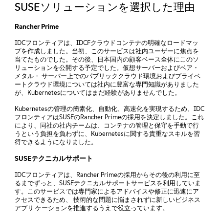
SUSEソリューションを選択した理由
Rancher Prime
IDCフロンティアは、IDCFクラウドコンテナの明確なロードマッ
プを作成しました。当初、このサービスは社内ユーザーに焦点を
当てたものでした。その後、日本国内の顧客ベース全体にこのソ
リューションを公開する予定でした。仮想サーバーおよびベア・
メタル・ サーバー上でのパブリッククラウド環境およびプライベ
ートクラウド環境については社内に豊富な専門知識がありました
が、Kubernetesについてはまだ経験がありませんでした。
Kubernetesの管理の簡素化、自動化、高速化を実現するため、IDC
フロンティアはSUSEのRancher Primeの採用を決定しました。これ
により、同社の社内チームは、コンテナの管理と保守を手動で行
うという負担を負わずに、Kubernetesに関する貴重なスキルを習
得できるようになりました。
SUSEテクニカルサポート
IDCフロンティアは、Rancher Primeの採用からその後の利用に至
るまでずっと、SUSEテクニカルサポートサービスを利用していま
す。このサービスでは専門家によるアドバイスや修正に迅速にア
クセスできるため、 技術的な問題に悩まされずに新しいビジネス
アプリ ケーションを推進するうえで役立っています。