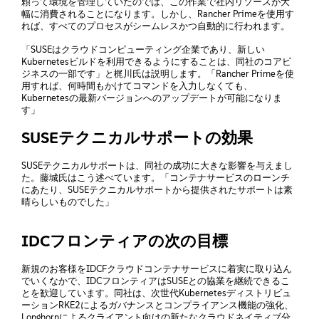
頼って環境を管理していたのでは、この作業で社内リソースが大
幅に消費されることになります。しかし、Rancher Primeを使用す
れば、すべてのプロセスがシームレスかつ自動的に行われます。
「SUSEはクラウドコンピューティング企業であり、新しい
Kubernetesビルドを利用できるようにすることは、同社のコアビ
ジネスの一部です」と梶川氏は説明します。「Rancher Primeを使
用すれば、何時間もかけてコマンドを入力しなくても、
Kubernetesの最新バージョンへのアップデートが可能になりま
す」
SUSEテクニカルサポートの効果
SUSEテクニカルサポートは、同社の成功に大きな影響を与えまし
た。藤城氏はこう述べています。「コンテナサービスのローンチ
にあたり、SUSEテクニカルサポートから提供されたサポートは素
晴らしいものでした」
IDCフロンティアの次の目標
新規のお客様をIDCFクラウドコンテナサービスに着実に取り込ん
でいくなかで、IDCフロンティアはSUSEとの協業を継続できるこ
とを歓迎しています。同社は、次世代Kubernetesディストリビュ
ーションRKE2によるガバナンスとコンプライアンス機能の強化、
Longhornによるクライアント向けの新たなクラウドネイティブ分