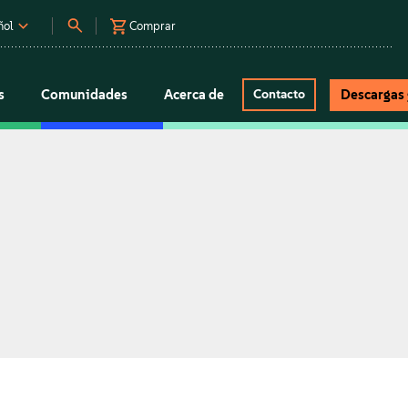
ñol
Comprar
s
Comunidades
Acerca de
Descargas 
Contacto