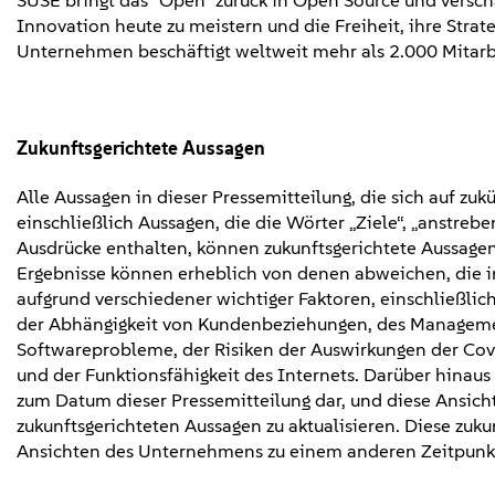
SUSE bringt das "Open" zurück in Open Source und verscha
Innovation heute zu meistern und die Freiheit, ihre Stra
Unternehmen beschäftigt weltweit mehr als 2.000 Mitarbei
Zukunftsgerichtete Aussagen
Alle Aussagen in dieser Pressemitteilung, die sich auf z
einschließlich Aussagen, die die Wörter „Ziele“, „anstreben
Ausdrücke enthalten, können zukunftsgerichtete Aussagen 
Ergebnisse können erheblich von denen abweichen, die in
aufgrund verschiedener wichtiger Faktoren, einschließli
der Abhängigkeit von Kundenbeziehungen, des Manageme
Softwareprobleme, der Risiken der Auswirkungen der Cov
und der Funktionsfähigkeit des Internets. Darüber hinaus
zum Datum dieser Pressemitteilung dar, und diese Ansicht
zukunftsgerichteten Aussagen zu aktualisieren. Diese zuku
Ansichten des Unternehmens zu einem anderen Zeitpunk