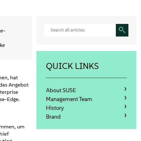
ce-
ke
QUICK LINKS
men, hat
 das Angebot
About SUSE
terprise
Management Team
se-Edge.
History
Brand
sammen, um
hief