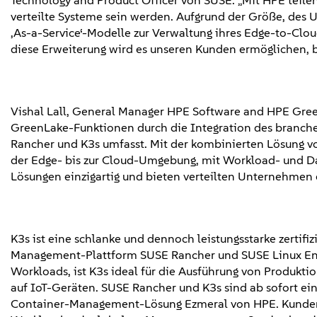
Technology and Product Officer von SUSE. „Mit HPE teilen
verteilte Systeme sein werden. Aufgrund der Größe, des
‚As-a-Service‘-Modelle zur Verwaltung ihres Edge-to-Clo
diese Erweiterung wird es unseren Kunden ermöglichen, 
Vishal Lall, General Manager HPE Software and HPE Green
GreenLake-Funktionen durch die Integration des branch
Rancher und K3s umfasst. Mit der kombinierten Lösung 
der Edge- bis zur Cloud-Umgebung, mit Workload- und D
Lösungen einzigartig und bieten verteilten Unternehmen
K3s ist eine schlanke und dennoch leistungsstarke zertifi
Management-Plattform SUSE Rancher und SUSE Linux Enterp
Workloads, ist K3s ideal für die Ausführung von Produkt
auf IoT-Geräten. SUSE Rancher und K3s sind ab sofort 
Container-Management-Lösung Ezmeral von HPE. Kunden