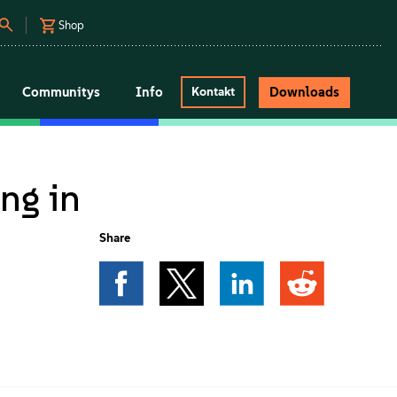
Shop
Communitys
Info
Downloads
Kontakt
ng in
Share