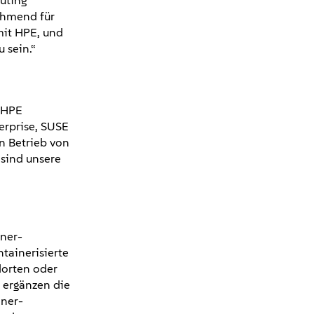
uting
ehmend für
mit HPE, und
 sein.“
e HPE
erprise, SUSE
n Betrieb von
sind unsere
iner-
tainerisierte
dorten oder
 ergänzen die
ner-