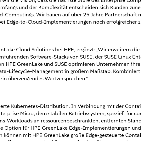
 wir die Vision, dass die nächste Stufe des Enterprise Comp
 Umfangs und der Komplexität entscheiden sich Kunden zun
ud-Computings. Wir bauen auf über 25 Jahre Partnerschaft 
bei Edge-to-Cloud-Implementierungen noch erfolgreicher zu
Lake Cloud Solutions bei HPE, ergänzt: „Wir erweitern di
enführenden Software-Stacks von SUSE, der SUSE Linux Ent
von HPE GreenLake und SUSE optimieren Unternehmen ihre
ata-Lifecycle-Management in großem Maßstab. Kombiniert 
 ein überzeugendes Wertversprechen.“
zierte Kubernetes-Distribution. In Verbindung mit der Conta
rise Micro, dem stabilen Betriebssystem, speziell für con
ions-Workloads an ressourcenbeschränkten, entfernten Stan
eine Option für HPE GreenLake Edge-Implementierungen und
 können mit HPE GreenLake große Edge-gesteuerte Contai