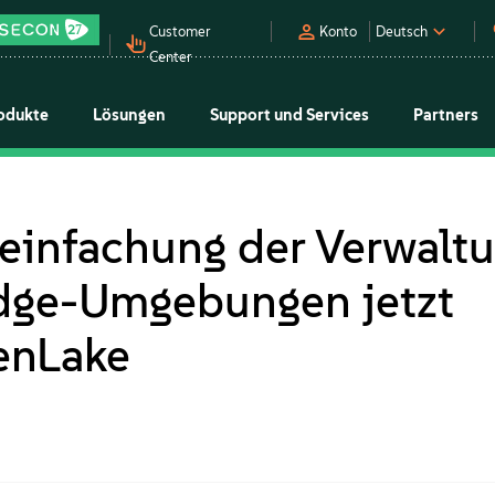
Customer
Konto
Deutsch
Center
odukte
Lösungen
Support und Services
Partners
einfachung der Verwaltu
 Edge-Umgebungen jetzt
enLake