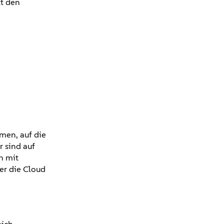
t den
men, auf die
 sind auf
n mit
er die Cloud