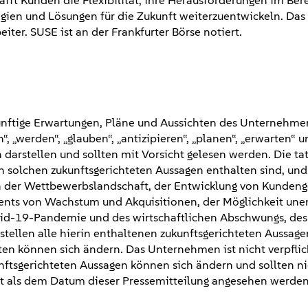
fft Kunden die Flexibilität, ihre Herausforderungen im Ber
tegien und Lösungen für die Zukunft weiterzuentwickeln. Das
ter. SUSE ist an der Frankfurter Börse notiert.
ukünftige Erwartungen, Pläne und Aussichten des Unternehme
“, „werden“, „glauben“, „antizipieren“, „planen“, „erwarten“ 
darstellen und sollten mit Vorsicht gelesen werden. Die ta
 solchen zukunftsgerichteten Aussagen enthalten sind, und
ch der Wettbewerbslandschaft, der Entwicklung von Kundeng
nts von Wachstum und Akquisitionen, der Möglichkeit une
id-19-Pandemie und des wirtschaftlichen Abschwungs, des 
 stellen alle hierin enthaltenen zukunftsgerichteten Aussag
en können sich ändern. Das Unternehmen ist nicht verpflich
nftsgerichteten Aussagen können sich ändern und sollten ni
t als dem Datum dieser Pressemitteilung angesehen werde