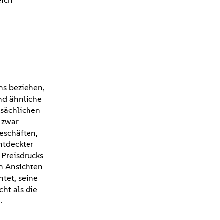
eich
ns beziehen,
und ähnliche
tsächlichen
 zwar
eschäften,
ntdeckter
Preisdrucks
en Ansichten
tet, seine
cht als die
n.