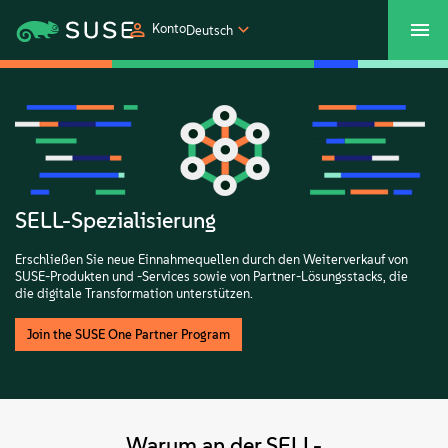
Konto
Deutsch
SUSECON 2027
Customer Center
Shop
Produkte
Lösungen
SELL-Spezialisierung
Erschließen Sie neue Einnahmequellen durch den Weiterverkauf von
Support und Services
SUSE-Produkten und -Services sowie von Partner-Lösungsstacks, die
die digitale Transformation unterstützen.
Partners
Join the SUSE One Partner Program
Communitys
Warum an der SELL-