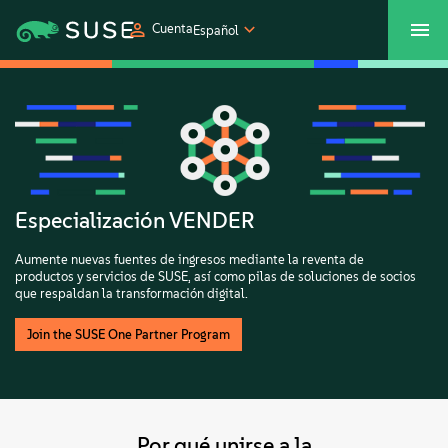
Cuenta
Español
SUSECON 2027
Centro de servicios al cliente
Comprar
Productos
Soluciones
Especialización VENDER
Aumente nuevas fuentes de ingresos mediante la reventa de
Asistencia y servicios
productos y servicios de SUSE, así como pilas de soluciones de socios
que respaldan la transformación digital.
Partners
Join the SUSE One Partner Program
Comunidades
Por qué unirse a la