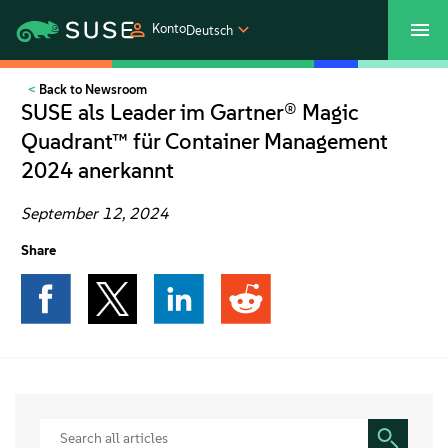
Konto
Deutsch
Back to Newsroom
SUSECON 2027
Customer Center
Shop
SUSE als Leader im Gartner® Magic
Quadrant™ für Container Management
Produkte
2024 anerkannt
Lösungen
September 12, 2024
Share
Support und Services
Partners
Communitys