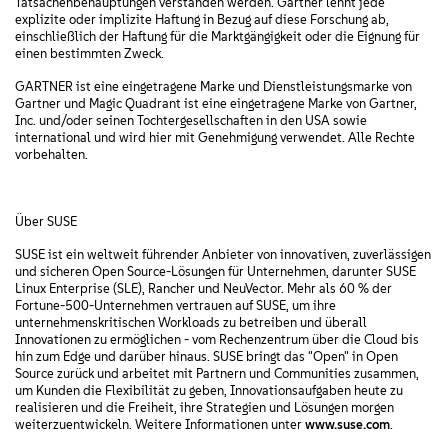
Tatsachenbehauptungen verstanden werden. Gartner lehnt jede
explizite oder implizite Haftung in Bezug auf diese Forschung ab,
einschließlich der Haftung für die Marktgängigkeit oder die Eignung für
einen bestimmten Zweck.
GARTNER ist eine eingetragene Marke und Dienstleistungsmarke von
Gartner und Magic Quadrant ist eine eingetragene Marke von Gartner,
Inc. und/oder seinen Tochtergesellschaften in den USA sowie
international und wird hier mit Genehmigung verwendet. Alle Rechte
vorbehalten.
Über SUSE
SUSE ist ein weltweit führender Anbieter von innovativen, zuverlässigen
und sicheren Open Source-Lösungen für Unternehmen, darunter SUSE
Linux Enterprise (SLE), Rancher und NeuVector. Mehr als 60 % der
Fortune-500-Unternehmen vertrauen auf SUSE, um ihre
unternehmenskritischen Workloads zu betreiben und überall
Innovationen zu ermöglichen - vom Rechenzentrum über die Cloud bis
hin zum Edge und darüber hinaus. SUSE bringt das "Open" in Open
Source zurück und arbeitet mit Partnern und Communities zusammen,
um Kunden die Flexibilität zu geben, Innovationsaufgaben heute zu
realisieren und die Freiheit, ihre Strategien und Lösungen morgen
weiterzuentwickeln. Weitere Informationen unter
www.suse.com
.