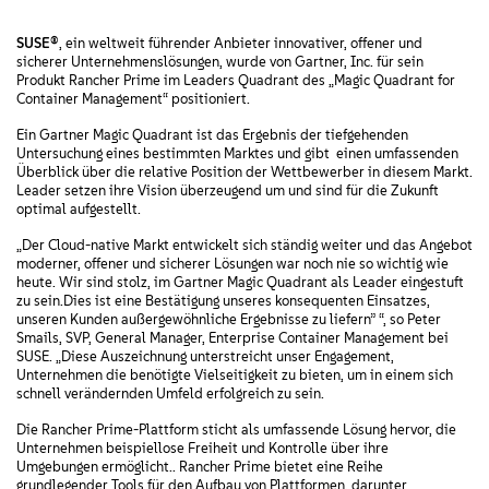
SUSE®
, ein weltweit führender Anbieter innovativer, offener und
sicherer Unternehmenslösungen, wurde von Gartner, Inc. für sein
Produkt Rancher Prime im Leaders Quadrant des „Magic Quadrant for
Container Management“ positioniert.
Ein Gartner Magic Quadrant ist das Ergebnis der tiefgehenden
Untersuchung eines bestimmten Marktes und gibt einen umfassenden
Überblick über die relative Position der Wettbewerber in diesem Markt.
Leader setzen ihre Vision überzeugend um und sind für die Zukunft
optimal aufgestellt.
„Der Cloud-native Markt entwickelt sich ständig weiter und das Angebot
moderner, offener und sicherer Lösungen war noch nie so wichtig wie
heute. Wir sind stolz, im Gartner Magic Quadrant als Leader eingestuft
zu sein.Dies ist eine Bestätigung unseres konsequenten Einsatzes,
unseren Kunden außergewöhnliche Ergebnisse zu liefern” “, so Peter
Smails, SVP, General Manager, Enterprise Container Management bei
SUSE. „Diese Auszeichnung unterstreicht unser Engagement,
Unternehmen die benötigte Vielseitigkeit zu bieten, um in einem sich
schnell verändernden Umfeld erfolgreich zu sein.
Die Rancher Prime-Plattform sticht als umfassende Lösung hervor, die
Unternehmen beispiellose Freiheit und Kontrolle über ihre
Umgebungen ermöglicht.. Rancher Prime bietet eine Reihe
grundlegender Tools für den Aufbau von Plattformen, darunter