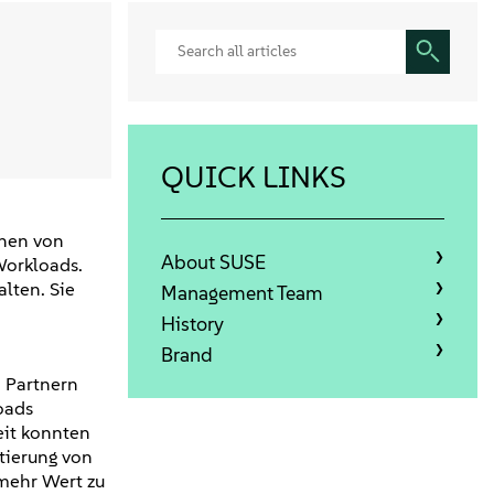
QUICK LINKS
onen von
About SUSE
Workloads.
lten. Sie
Management Team
History
Brand
 Partnern
oads
eit konnten
tierung von
 mehr Wert zu