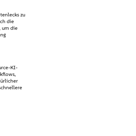
tenlecks zu
ch die
, um die
ung
urce-KI-
kflows,
ürlicher
schnellere