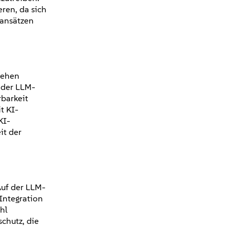
ren, da sich
sansätzen
sehen
 der LLM-
rbarkeit
t KI-
KI-
it der
Auf der LLM-
Integration
hl
chutz, die