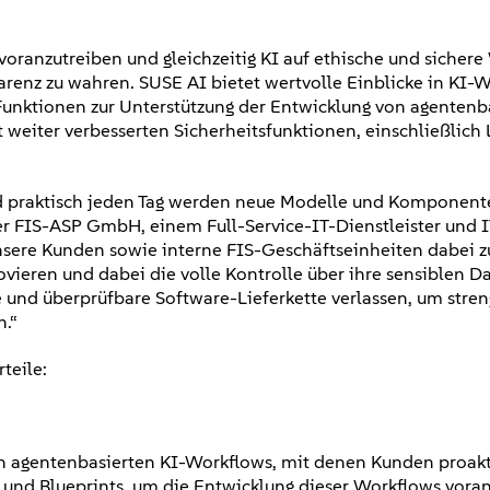
ranzutreiben und gleichzeitig KI auf ethische und sichere
enz zu wahren. SUSE AI bietet wertvolle Einblicke in KI-W
unktionen zur Unterstützung der Entwicklung von agentenb
weiter verbesserten Sicherheitsfunktionen, einschließlich
nd praktisch jeden Tag werden neue Modelle und Komponent
er FIS-ASP GmbH, einem Full-Service-IT-Dienstleister und I
unsere Kunden sowie interne FIS-Geschäftseinheiten dabei z
vieren und dabei die volle Kontrolle über ihre sensiblen D
e und überprüfbare Software-Lieferkette verlassen, um stre
n.“
teile:
von agentenbasierten KI-Workflows, mit denen Kunden proak
 und Blueprints, um die Entwicklung dieser Workflows voran