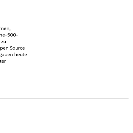
hmen,
une-500-
 zu
Open Source
fgaben heute
ter