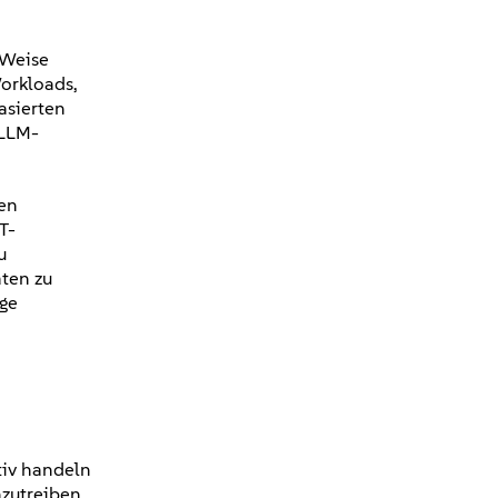
 Weise
orkloads,
asierten
 LLM-
en
T-
u
aten zu
nge
tiv handeln
zutreiben.