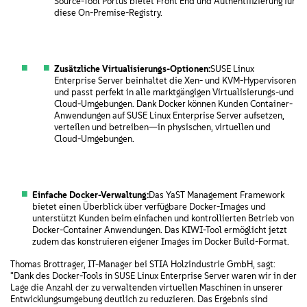
Source-Tool Portus bietet Front End und Authentifizierung für
diese On-Premise-Registry.
Zusätzliche Virtualisierungs-Optionen:
SUSE Linux
Enterprise Server beinhaltet die Xen- und KVM-Hypervisoren
und passt perfekt in alle marktgängigen Virtualisierungs-und
Cloud-Umgebungen. Dank Docker können Kunden Container-
Anwendungen auf SUSE Linux Enterprise Server aufsetzen,
verteilen und betreiben—in physischen, virtuellen und
Cloud-Umgebungen.
Einfache Docker-Verwaltung:
Das YaST Management Framework
bietet einen Überblick über verfügbare Docker-Images und
unterstützt Kunden beim einfachen und kontrollierten Betrieb von
Docker-Container Anwendungen. Das KIWI-Tool ermöglicht jetzt
zudem das konstruieren eigener Images im Docker Build-Format.
Thomas Brottrager, IT-Manager bei STIA Holzindustrie GmbH, sagt:
"Dank des Docker-Tools in SUSE Linux Enterprise Server waren wir in der
Lage die Anzahl der zu verwaltenden virtuellen Maschinen in unserer
Entwicklungsumgebung deutlich zu reduzieren. Das Ergebnis sind