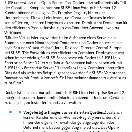
SUSE unterstützt das Open-Source-Tool Docker jetzt vollständig als Teil
der Container-Komponenten von SUSE Linux Enterprise Server 12.
Kunden können eine eigene On-Premise-Registry hinter der
Unternehmens-Firewall einrichten, um Container-Images in einer
kontrollierten, sicheren Umgebung zu hosten. Damit steht Docker nun für
den effizienten Produktionsbetrieb von Container Anwendungen zur
Verfügung.
"Mit der Virtualisierung wurden beim Aufsetzen eines Servers aus
Stunden nur noch Minuten; dank Containern und Docker dauert es nur
noch Sekunden", sagt Michael Jores, Regional Director Central Europe
bei SUSE. "Die Entwicklung von effizientem Container-Deployment war
schon immer wichtig für SUSE. Schon bevor wir Docker in SUSE Linux
Enterprise Server 12 letztes Jahr aufgenommen haben, haben wir mit
SUSE Linux Enterprise Server 11 jahrelang Linux-Container unterstützt.
Dies darf als weiteres Beispiel gesehen werden für SUSE's Versprechen,
Innovation mit Produktionsreife für Unternehmenskunden zur Verfügung
zu stellen."
Docker ist nun nicht nur vollständig in SUSE Linux Enterprise Server 12
integriert, sondern kommt mit einfach zu nutzenden Tools um Container
zu designen, zu installieren und zu verwalten.
Vorgefertigte Images aus verifzierten Quellen:
Zusätzlich
können Kunden eine On-Premise-Registry einrichten, die
hinter der eigenen Firewall das geistige Eigentum des
Unternehmens besser gegen Angriffe schützt. Das Open-