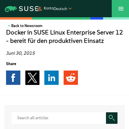
Konto
Deutsch
Back to Newsroom
SUSECON 2027
Customer Center
Shop
Docker in SUSE Linux Enterprise Server 12
- bereit für den produktiven Einsatz
Produkte
Juni 30, 2015
Lösungen
Share
Support und Services
Partners
Communitys