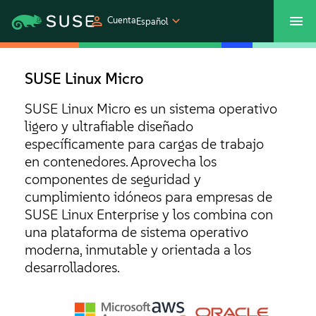
Cuenta
Español
SUSECON 2027
Centro de servicios al cliente
Comprar
SUSE Linux Micro
Productos
SUSE Linux Micro es un sistema operativo
ligero y ultrafiable diseñado
específicamente para cargas de trabajo
Soluciones
en contenedores. Aprovecha los
componentes de seguridad y
Asistencia y servicios
cumplimiento idóneos para empresas de
SUSE Linux Enterprise y los combina con
una plataforma de sistema operativo
Partners
moderna, inmutable y orientada a los
desarrolladores.
Comunidades