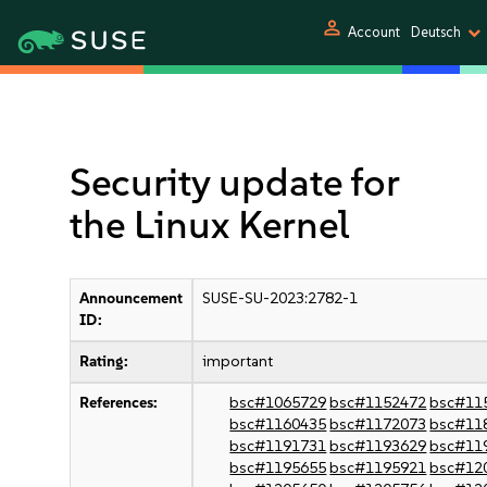
person
Account
Deutsch
Security update for
the Linux Kernel
Announcement
SUSE-SU-2023:2782-1
ID:
Rating:
important
References:
bsc#1065729
bsc#1152472
bsc#11
bsc#1160435
bsc#1172073
bsc#11
bsc#1191731
bsc#1193629
bsc#11
bsc#1195655
bsc#1195921
bsc#12