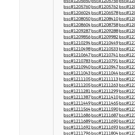
bsc#1205650
bsc#1205756
bsc#12
bsc#1205760
bsc#1205762
bsc#12
bsc#1206024
bsc#1206578
bsc#12
bsc#1208050
bsc#1208410
bsc#12
bsc#1208604
bsc#1208758
bsc#12
bsc#1209287
bsc#1209288
bsc#12
bsc#1209856
bsc#1209982
bsc#12
bsc#1210294
bsc#1210449
bsc#12
bsc#1210498
bsc#1210533
bsc#12
bsc#1210647
bsc#1210741
bsc#12
bsc#1210783
bsc#1210791
bsc#12
bsc#1210940
bsc#1210947
bsc#12
bsc#1211043
bsc#1211044
bsc#12
bsc#1211105
bsc#1211113
bsc#12
bsc#1211205
bsc#1211263
bsc#12
bsc#1211281
bsc#1211299
bsc#12
bsc#1211387
bsc#1211410
bsc#12
bsc#1211449
bsc#1211465
bsc#12
bsc#1211564
bsc#1211590
bsc#12
bsc#1211686
bsc#1211687
bsc#12
bsc#1211689
bsc#1211690
bsc#12
bsc#1211692
bsc#1211693
bsc#12
bsc#1211796
bsc#1211804
bsc#12