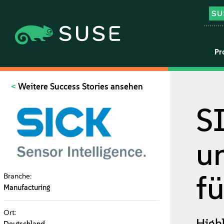
Pr
Weitere Success Stories ansehen
S
u
f
Branche:
Manufacturing
Ort:
High