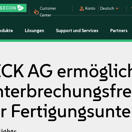
Customer
Konto
Deutsch
Center
odukte
Lösungen
Support und Services
Partners
ICK AG ermöglic
nterbrechungsfre
ür Fertigungsun
lights