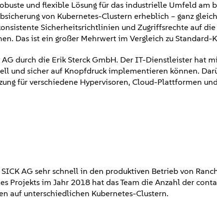
uste und flexible Lösung für das industrielle Umfeld am be
bsicherung von Kubernetes-Clustern erheblich – ganz glei
konsistente Sicherheitsrichtlinien und Zugriffsrechte auf
en. Das ist ein großer Mehrwert im Vergleich zu Standard-K
G durch die Erik Sterck GmbH. Der IT-Dienstleister hat m
ell und sicher auf Knopfdruck implementieren können. Darü
zung für verschiedene Hypervisoren, Cloud-Plattformen und
e SICK AG sehr schnell in den produktiven Betrieb von Ranc
s Projekts im Jahr 2018 hat das Team die Anzahl der cont
en auf unterschiedlichen Kubernetes-Clustern.