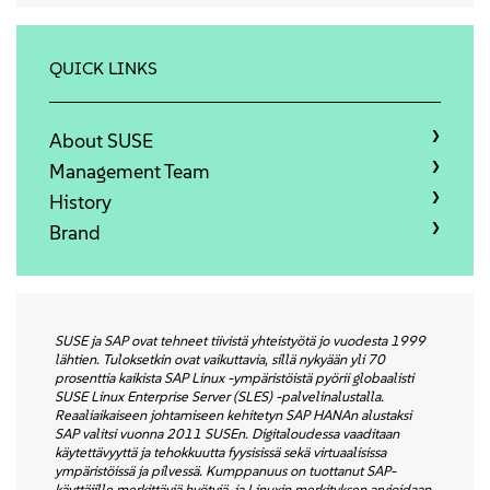
Acerca de
Contacto
QUICK LINKS
Descargas gratuitas
About SUSE
Management Team
History
Brand
SUSE ja SAP ovat tehneet tiivistä yhteistyötä jo vuodesta 1999
lähtien. Tuloksetkin ovat vaikuttavia, sillä nykyään yli 70
prosenttia kaikista SAP Linux -ympäristöistä pyörii globaalisti
SUSE Linux Enterprise Server (SLES) -palvelinalustalla.
Reaaliaikaiseen johtamiseen kehitetyn SAP HANAn alustaksi
SAP valitsi vuonna 2011 SUSEn. Digitaloudessa vaaditaan
käytettävyyttä ja tehokkuutta fyysisissä sekä virtuaalisissa
ympäristöissä ja pilvessä. Kumppanuus on tuottanut SAP-
käyttäjille merkittäviä hyötyjä, ja Linuxin merkityksen arvioidaan