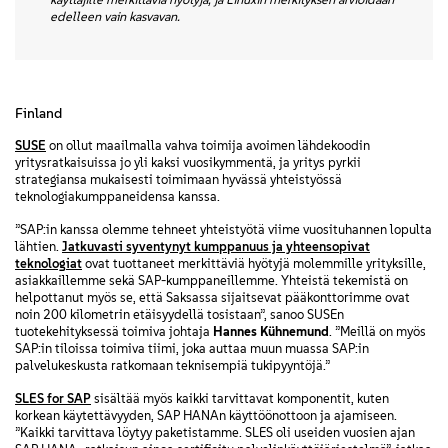
edelleen vain kasvavan.
Finland
SUSE
on ollut maailmalla vahva toimija avoimen lähdekoodin
yritysratkaisuissa jo yli kaksi vuosikymmentä, ja yritys pyrkii
strategiansa mukaisesti toimimaan hyvässä yhteistyössä
teknologiakumppaneidensa kanssa.
”SAP:in kanssa olemme tehneet yhteistyötä viime vuosituhannen lopulta
lähtien.
Jatkuvasti syventynyt kumppanuus ja yhteensopivat
teknologiat
ovat tuottaneet merkittäviä hyötyjä molemmille yrityksille,
asiakkaillemme sekä SAP-kumppaneillemme. Yhteistä tekemistä on
helpottanut myös se, että Saksassa sijaitsevat pääkonttorimme ovat
noin 200 kilometrin etäisyydellä tosistaan”, sanoo SUSEn
tuotekehityksessä toimiva johtaja
Hannes Kühnemund
. ”Meillä on myös
SAP:in tiloissa toimiva tiimi, joka auttaa muun muassa SAP:in
palvelukeskusta ratkomaan teknisempiä tukipyyntöjä.”
SLES for SAP
sisältää myös kaikki tarvittavat komponentit, kuten
korkean käytettävyyden, SAP HANAn käyttöönottoon ja ajamiseen.
”Kaikki tarvittava löytyy paketistamme. SLES oli useiden vuosien ajan