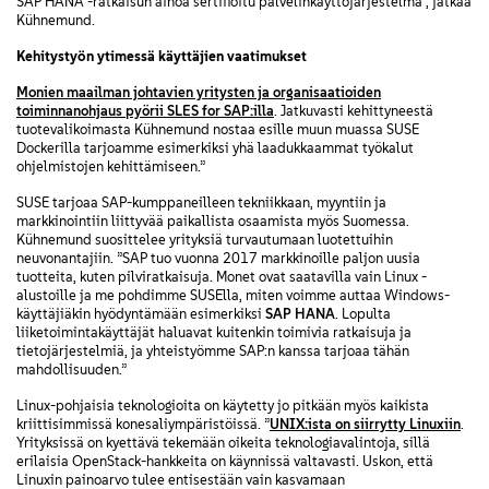
SAP HANA -ratkaisun ainoa sertifioitu palvelinkäyttöjärjestelmä”, jatkaa
Kühnemund.
Kehitystyön ytimessä käyttäjien vaatimukset
Monien maailman johtavien yritysten ja organisaatioiden
toiminnanohjaus pyörii SLES for SAP:illa
. Jatkuvasti kehittyneestä
tuotevalikoimasta Kühnemund nostaa esille muun muassa SUSE
Dockerilla tarjoamme esimerkiksi yhä laadukkaammat työkalut
ohjelmistojen kehittämiseen.”
SUSE tarjoaa SAP-kumppaneilleen tekniikkaan, myyntiin ja
markkinointiin liittyvää paikallista osaamista myös Suomessa.
Kühnemund suosittelee yrityksiä turvautumaan luotettuihin
neuvonantajiin. ”SAP tuo vuonna 2017 markkinoille paljon uusia
tuotteita, kuten pilviratkaisuja. Monet ovat saatavilla vain Linux -
alustoille ja me pohdimme SUSElla, miten voimme auttaa Windows-
käyttäjiäkin hyödyntämään esimerkiksi
SAP HANA
. Lopulta
liiketoimintakäyttäjät haluavat kuitenkin toimivia ratkaisuja ja
tietojärjestelmiä, ja yhteistyömme SAP:n kanssa tarjoaa tähän
mahdollisuuden.”
Linux-pohjaisia teknologioita on käytetty jo pitkään myös kaikista
kriittisimmissä konesaliympäristöissä. ”
UNIX:ista on siirrytty Linuxiin
.
Yrityksissä on kyettävä tekemään oikeita teknologiavalintoja, sillä
erilaisia OpenStack-hankkeita on käynnissä valtavasti. Uskon, että
Linuxin painoarvo tulee entisestään vain kasvamaan