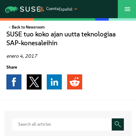
Cuenta
Español
Back to Newsroom
SUSECON 2027
Centro de servicios al cliente
Comprar
SUSE tuo koko ajan uutta teknologiaa
SAP-konesaleihin
Productos
enero 4, 2017
Soluciones
Share
Asistencia y servicios
Partners
Comunidades