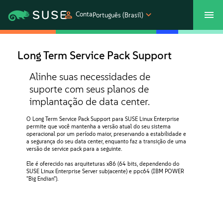
Conta
Português (Brasil)
SUSECON 2027
Atendimento ao Cliente
Comprar
Long Term Service Pack Support
Produtos
Alinhe suas necessidades de
suporte com seus planos de
implantação de data center.
Soluções
O Long Term Service Pack Support para SUSE Linux Enterprise
permite que você mantenha a versão atual do seu sistema
Suporte e serviços
operacional por um período maior, preservando a estabilidade e
a segurança do seu data center, enquanto faz a transição de uma
versão de service pack para a seguinte.
Parceiros
Ele é oferecido nas arquiteturas x86 (64 bits, dependendo do
SUSE Linux Enterprise Server subjacente) e ppc64 (IBM POWER
"Big Endian").
Comunidades