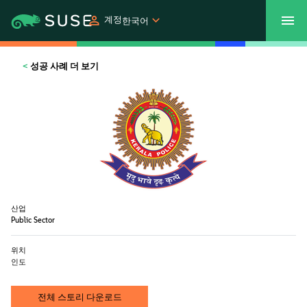
계정
한국어
SUSECON 2027
고객 센터
쇼핑
성공 사례 더 보기
제품
솔루션
지원
산업
Public Sector
파트너
위치
인도
커뮤니티
전체 스토리 다운로드