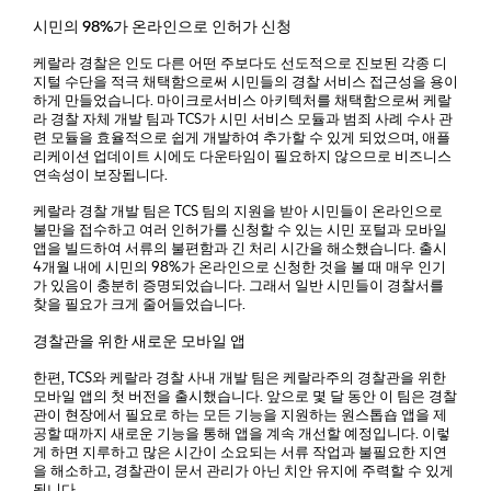
시민의 98%가 온라인으로 인허가 신청
케랄라 경찰은 인도 다른 어떤 주보다도 선도적으로 진보된 각종 디
지털 수단을 적극 채택함으로써 시민들의 경찰 서비스 접근성을 용이
하게 만들었습니다. 마이크로서비스 아키텍처를 채택함으로써 케랄
라 경찰 자체 개발 팀과 TCS가 시민 서비스 모듈과 범죄 사례 수사 관
련 모듈을 효율적으로 쉽게 개발하여 추가할 수 있게 되었으며, 애플
리케이션 업데이트 시에도 다운타임이 필요하지 않으므로 비즈니스
연속성이 보장됩니다.
케랄라 경찰 개발 팀은 TCS 팀의 지원을 받아 시민들이 온라인으로
불만을 접수하고 여러 인허가를 신청할 수 있는 시민 포털과 모바일
앱을 빌드하여 서류의 불편함과 긴 처리 시간을 해소했습니다. 출시
4개월 내에 시민의 98%가 온라인으로 신청한 것을 볼 때 매우 인기
가 있음이 충분히 증명되었습니다. 그래서 일반 시민들이 경찰서를
찾을 필요가 크게 줄어들었습니다.
경찰관을 위한 새로운 모바일 앱
한편, TCS와 케랄라 경찰 사내 개발 팀은 케랄라주의 경찰관을 위한
모바일 앱의 첫 버전을 출시했습니다. 앞으로 몇 달 동안 이 팀은 경찰
관이 현장에서 필요로 하는 모든 기능을 지원하는 원스톱숍 앱을 제
공할 때까지 새로운 기능을 통해 앱을 계속 개선할 예정입니다. 이렇
게 하면 지루하고 많은 시간이 소요되는 서류 작업과 불필요한 지연
을 해소하고, 경찰관이 문서 관리가 아닌 치안 유지에 주력할 수 있게
됩니다.