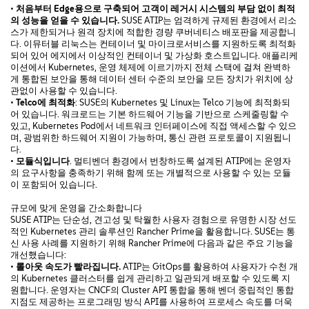
•
처음부터
Edge
용으로
구축되어
고객이
레거시
시스템의
부담
없이
최적
의
성능을
얻을
수
있습니다
.
SUSE ATIP는 엄격하게 규제된 환경에서 리소
스가 제한되거나 원격 장치에 적합한 경량 쿠버네티스 배포판을 제공합니
다. 이뮤터블 리눅스는 컨테이너 및 마이크로서비스를 지원하도록 최적화
되어 있어 에지에서 이상적인 컨테이너 및 가상화 호스트입니다. 애플리케
이션에서 Kubernetes, 운영 체제에 이르기까지 전체 스택에 걸쳐 완벽하
게 통합된 보안을 통해 데이터 센터 수준의 보안을 모든 장치가 위치에 상
관없이 사용할 수 있습니다.
•
Telco
에
최적화
: SUSE의 Kubernetes 및 Linux는 Telco 기능에 최적화되
어 있습니다. 워크로드는 기본 하드웨어 기능을 기반으로 스케줄링할 수
있고, Kubernetes Pod에서 네트워크 인터페이스에 직접 액세스할 수 있으
며, 광범위한 하드웨어 지원이 가능하며, 통신 관련 프로토콜이 지원됩니
다.
•
모듈식입니다
. 멀티벤더 환경에서 번창하도록 설계된 ATIP에는 운영자
의 요구사항을 충족하기 위해 함께 또는 개별적으로 사용할 수 있는 모듈
이 포함되어 있습니다.
규모에 맞게 운영을 간소화합니다
SUSE ATIP는 단순성, 견고성 및 탁월한 사용자 경험으로 유명한 시장 선도
적인 Kubernetes 관리 솔루션인 Rancher Prime을 활용합니다. SUSE는 통
신 사용 사례를 지원하기 위해 Rancher Prime에 다음과 같은 주요 기능을
개선했습니다:
•
롤아웃
속도가
빨라집니다
.
ATIP는 GitOps를 활용하여 사용자가 수천 개
의 Kubernetes 클러스터를 쉽게 관리하고 일관되게 배포할 수 있도록 지
원합니다. 운영자는 CNCF의 Cluster API 통합을 통해 벤더 중립적인 통합
지점도 제공하는 프로그래밍 방식 API를 사용하여 프로세스 속도를 더욱