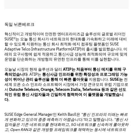
독일 뉘른베르크
혁신적이고 개방적이며 안전한 엔터프라이즈급 솔루션의 글로벌 리더인
SUSE®는 오늘 통신 회사가 네트워크의 현대화를 가속화하고 미래에 대비
할 수 있도록 지원하는 통신 회사 최적화 에지 컴퓨팅 플랫폼인 SUSE
Adaptive Telco Infrastructure Platform(ATIP)의 출시를 발표했습니다. 미
래의 요구사항에 쉽게 적응하고 통신사급 성능에 최적화되며 규모에 맞게
운영을 단순화하는 개방형의 유연한 인프라를 통해 이를 실현합니다.
오늘날 시장의 현재 솔루션과 달리
ATIP
는
처음부터
통신
에지를
위해
구
축되었습니다
. ATIP는
통신사급
인프라를
위한
확장성과
프로그래밍
가능
성이
뛰어난
관리
솔루션을
통해
더
빠른
롤아웃을
지원합니다.
SUSE
는
전
세계 오픈 소스 인프라 소프트웨어 시장에서 가장 큰규모의 유럽 기업으로
서
Dutsche Telekom, Orange, Telecom Italia, Telefonica
등과
같은
선도
적인
유럽
통신
사업자들과
긴밀하게
협력하여
이
플랫폼을
개발했습니
다
.
SUSE Edge General Manager인 Keith Basil은
"
통신
인프라의
미래는
빠르
게
변화하고
있으며
종종
예측하기
어렵습니다
."
라고 말했습니다
. "
통신
사
업자들은
기존
네트워크를
현대화하고
, 5G
네트워크를
신속하게
롤아웃하
고
, Open RAN
과
같은
개방형
프레임워크를
채택하는
동시에
네트워크의