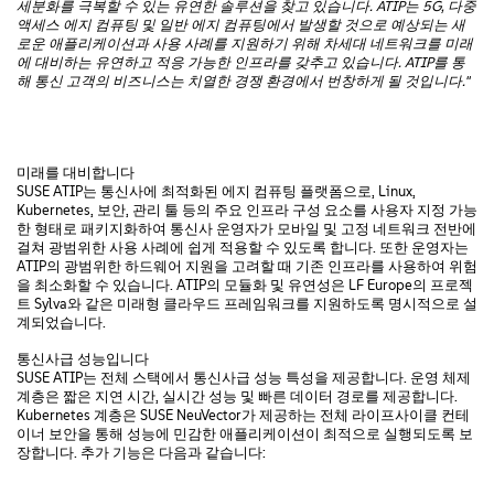
세분화를
극복할
수
있는
유연한
솔루션을
찾고
있습니다
. ATIP
는
5G,
다중
액세스
에지
컴퓨팅
및
일반
에지
컴퓨팅에서
발생할
것으로
예상되는
새
로운
애플리케이션과
사용
사례를
지원하기
위해
차세대
네트워크를
미래
에
대비하는
유연하고
적응
가능한
인프라를
갖추고
있습니다
. ATIP
를
통
해
통신
고객의 비즈니스는
치열한 경쟁 환경에서 번창하게 될
것입니다
."
미래를 대비합니다
SUSE ATIP는 통신사에 최적화된 에지 컴퓨팅 플랫폼으로, Linux,
Kubernetes, 보안, 관리 툴 등의 주요 인프라 구성 요소를 사용자 지정 가능
한 형태로 패키지화하여 통신사 운영자가 모바일 및 고정 네트워크 전반에
걸쳐 광범위한 사용 사례에 쉽게 적용할 수 있도록 합니다. 또한 운영자는
ATIP의 광범위한 하드웨어 지원을 고려할 때 기존 인프라를 사용하여 위험
을 최소화할 수 있습니다. ATIP의 모듈화 및 유연성은 LF Europe의 프로젝
트 Sylva와 같은 미래형 클라우드 프레임워크를 지원하도록 명시적으로 설
계되었습니다.
통신사급 성능입니다
SUSE ATIP는 전체 스택에서 통신사급 성능 특성을 제공합니다. 운영 체제
계층은 짧은 지연 시간, 실시간 성능 및 빠른 데이터 경로를 제공합니다.
Kubernetes 계층은 SUSE NeuVector가 제공하는 전체 라이프사이클 컨테
이너 보안을 통해 성능에 민감한 애플리케이션이 최적으로 실행되도록 보
장합니다. 추가 기능은 다음과 같습니다: