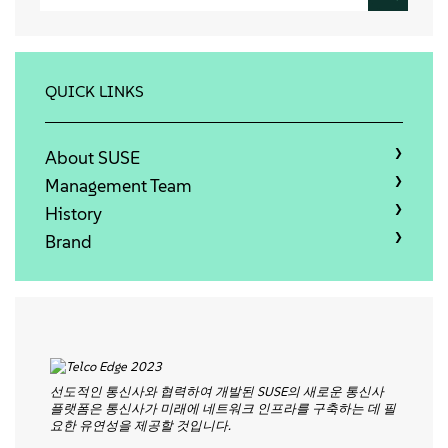
정보
문의하기
QUICK LINKS
무료 다운로드
About SUSE
Management Team
History
Brand
선도적인
통신사와
협력하여
개발된
SUSE
의
새로운
통신사
플랫폼은
통신사가
미래에
네트워크
인프라를
구축하는
데
필
요한
유연성을
제공할
것입니다
.