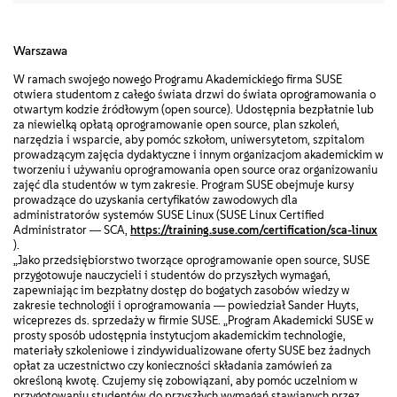
Warszawa
W ramach swojego nowego Programu Akademickiego firma SUSE
otwiera studentom z całego świata drzwi do świata oprogramowania o
otwartym kodzie źródłowym (open source). Udostępnia bezpłatnie lub
za niewielką opłatą oprogramowanie open source, plan szkoleń,
narzędzia i wsparcie, aby pomóc szkołom, uniwersytetom, szpitalom
prowadzącym zajęcia dydaktyczne i innym organizacjom akademickim w
tworzeniu i używaniu oprogramowania open source oraz organizowaniu
zajęć dla studentów w tym zakresie. Program SUSE obejmuje kursy
prowadzące do uzyskania certyfikatów zawodowych dla
administratorów systemów SUSE Linux (SUSE Linux Certified
Administrator ― SCA,
https://training.suse.com/certification/sca-linux
).
„Jako przedsiębiorstwo tworzące oprogramowanie open source, SUSE
przygotowuje nauczycieli i studentów do przyszłych wymagań,
zapewniając im bezpłatny dostęp do bogatych zasobów wiedzy w
zakresie technologii i oprogramowania ― powiedział Sander Huyts,
wiceprezes ds. sprzedaży w firmie SUSE. „Program Akademicki SUSE w
prosty sposób udostępnia instytucjom akademickim technologie,
materiały szkoleniowe i zindywidualizowane oferty SUSE bez żadnych
opłat za uczestnictwo czy konieczności składania zamówień za
określoną kwotę. Czujemy się zobowiązani, aby pomóc uczelniom w
przygotowaniu studentów do przyszłych wymagań stawianych przez