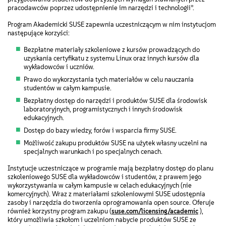
pracodawców poprzez udostępnienie im narzędzi i technologii”.
Program Akademicki SUSE zapewnia uczestniczącym w nim instytucjom
następujące korzyści:
Bezpłatne materiały szkoleniowe z kursów prowadzących do
uzyskania certyfikatu z systemu Linux oraz innych kursów dla
wykładowców i uczniów.
Prawo do wykorzystania tych materiałów w celu nauczania
studentów w całym kampusie.
Bezpłatny dostęp do narzędzi i produktów SUSE dla środowisk
laboratoryjnych, programistycznych i innych środowisk
edukacyjnych.
Dostęp do bazy wiedzy, forów i wsparcia firmy SUSE.
Możliwość zakupu produktów SUSE na użytek własny uczelni na
specjalnych warunkach i po specjalnych cenach.
Instytucje uczestniczące w programie mają bezpłatny dostęp do planu
szkoleniowego SUSE dla wykładowców i studentów, z prawem jego
wykorzystywania w całym kampusie w celach edukacyjnych (nie
komercyjnych). Wraz z materiałami szkoleniowymi SUSE udostępnia
zasoby i narzędzia do tworzenia oprogramowania open source. Oferuje
również korzystny program zakupu (
suse.com/licensing/academic
),
który umożliwia szkołom i uczelniom nabycie produktów SUSE ze