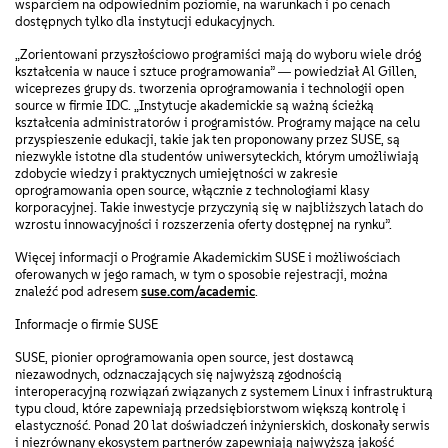
wsparciem na odpowiednim poziomie, na warunkach i po cenach
dostępnych tylko dla instytucji edukacyjnych.
„Zorientowani przyszłościowo programiści mają do wyboru wiele dróg
kształcenia w nauce i sztuce programowania” ― powiedział Al Gillen,
wiceprezes grupy ds. tworzenia oprogramowania i technologii open
source w firmie IDC. „Instytucje akademickie są ważną ścieżką
kształcenia administratorów i programistów. Programy mające na celu
przyspieszenie edukacji, takie jak ten proponowany przez SUSE, są
niezwykle istotne dla studentów uniwersyteckich, którym umożliwiają
zdobycie wiedzy i praktycznych umiejętności w zakresie
oprogramowania open source, włącznie z technologiami klasy
korporacyjnej. Takie inwestycje przyczynią się w najbliższych latach do
wzrostu innowacyjności i rozszerzenia oferty dostępnej na rynku”.
Więcej informacji o Programie Akademickim SUSE i możliwościach
oferowanych w jego ramach, w tym o sposobie rejestracji, można
znaleźć pod adresem
suse.com/academic
.
Informacje o firmie SUSE
SUSE, pionier oprogramowania open source, jest dostawcą
niezawodnych, odznaczających się najwyższą zgodnością
interoperacyjną rozwiązań związanych z systemem Linux i infrastrukturą
typu cloud, które zapewniają przedsiębiorstwom większą kontrolę i
elastyczność. Ponad 20 lat doświadczeń inżynierskich, doskonały serwis
i niezrównany ekosystem partnerów zapewniają najwyższą jakość