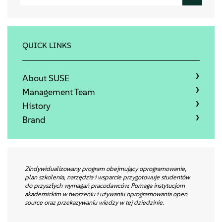
Qui sommes-nous
Contact
QUICK LINKS
Télécharger
About SUSE
Management Team
History
Brand
Zindywidualizowany program obejmujący oprogramowanie,
plan szkolenia, narzędzia i wsparcie przygotowuje studentów
do przyszłych wymagań pracodawców. Pomaga instytucjom
akademickim w tworzeniu i używaniu oprogramowania open
source oraz przekazywaniu wiedzy w tej dziedzinie.