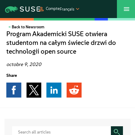
Compte
Français
Back to Newsroom
SUSECON 2027
Customer Center
Boutique
Program Akademicki SUSE otwiera
studentom na całym świecie drzwi do
Produits
technologii open source
Solutions
octobre 9, 2020
Share
Support et services
Partenaires
Communautés