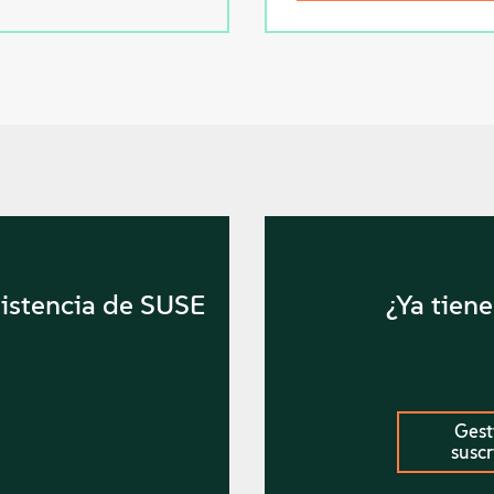
istencia de SUSE
¿Ya tien
Gest
susc