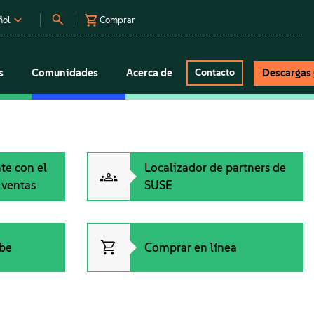
ñol
Comprar
s
Comunidades
Acerca de
Descargas 
Contacto
te con el
Localizador de partners de
 ventas
SUSE
be
Comprar en línea