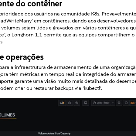
nte do contêiner
a prioridade dos usuários na comunidade K8s. Provavelment
‘ReadWriteMany’ em contêineres, dando aos desenvolvedore
volumes sejam lidos e gravados em vários contêineres a qu
", o Longhorn 1.1 permite que as equipes compartilhem o
s.
de operações
s para a infraestrutura de armazenamento de uma organizaç
agora têm métricas em tempo real da integridade do armaz
 suporte garante uma visão muito mais detalhada do desem
odem criar ou restaurar backups via ‘kubectl’.