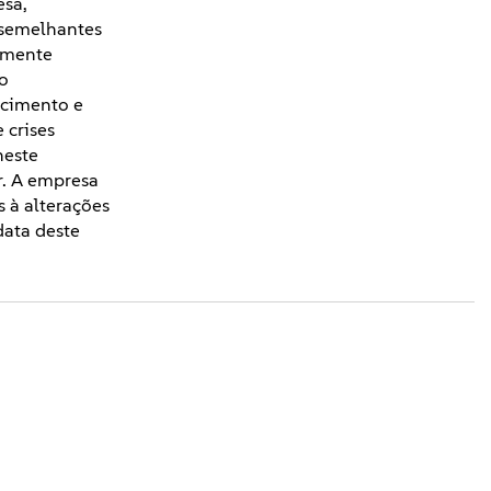
esa,
s semelhantes
almente
io
scimento e
 crises
neste
r. A empresa
s à alterações
data deste