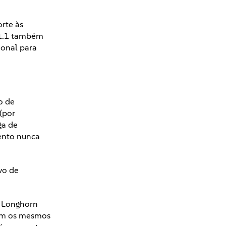
rte às
 1.1 também
ional para
o de
(por
ga de
ento nunca
vo de
O Longhorn
com os mesmos