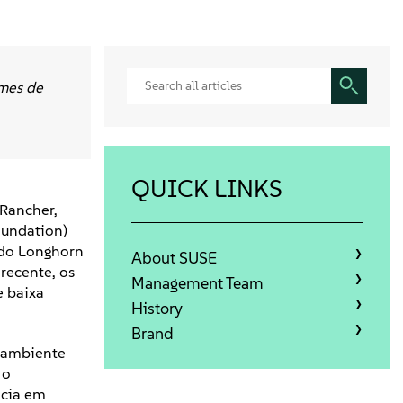
umes de
QUICK LINKS
 Rancher,
oundation)
 do Longhorn
About SUSE
recente, os
Management Team
e baixa
History
Brand
 ambiente
 o
ncia em