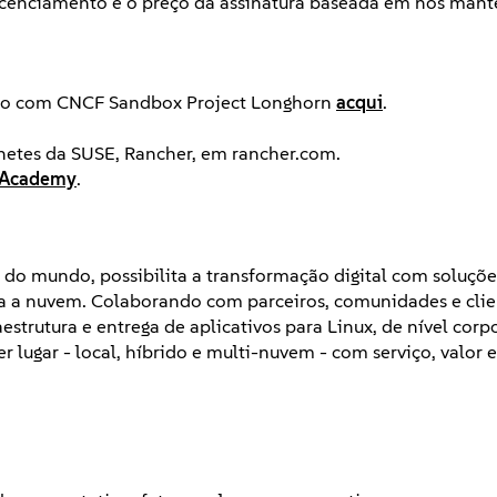
licenciamento e o preço da assinatura baseada em nós mant
uído com CNCF Sandbox Project Longhorn
acqui
.
netes da SUSE, Rancher, em rancher.com.
 Academy
.
do mundo, possibilita a transformação digital com soluçõe
ra a nuvem. Colaborando com parceiros, comunidades e clie
estrutura e entrega de aplicativos para Linux, de nível corp
r lugar - local, híbrido e multi-nuvem - com serviço, valor e