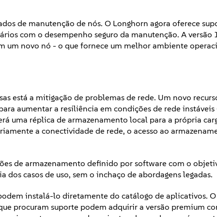
ados de manutenção de nós. O Longhorn agora oferece supo
suários com o desempenho seguro da manutenção. A versão
 em um novo nó - o que fornece um melhor ambiente operac
esas está a mitigação de problemas de rede. Um novo recurs
ra aumentar a resiliência em condições de rede instáveis ​​
erá uma réplica de armazenamento local para a própria car
ariamente a conectividade de rede, o acesso ao armazenam
ções de armazenamento definido por software com o objeti
a dos casos de uso, sem o inchaço de abordagens legadas.
podem instalá-lo diretamente do catálogo de aplicativos. 
s que procuram suporte podem adquirir a versão premium 