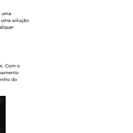
e uma
s uma solução
alquer
ão. Com o
enamento
penho do