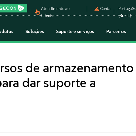
Atendimento ao
Conta
Português
Cliente
(Brasil)
odutos
Soluções
Suporte e serviços
Parceiros
ursos de armazenamento
ara dar suporte a
a