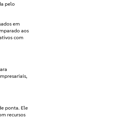
da pelo
ados ​​em
comparado aos
ativos com
ara
mpresariais,
e ponta. Ele
om recursos