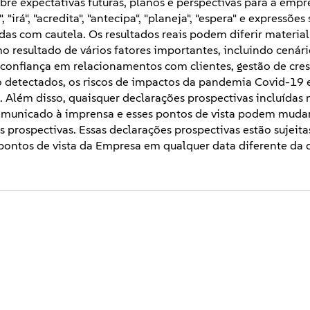
e expectativas futuras, planos e perspectivas para a empr
"irá", "acredita", "antecipa", "planeja", "espera" e expressõe
idas com cautela. Os resultados reais podem diferir materi
o resultado de vários fatores importantes, incluindo cenár
 confiança em relacionamentos com clientes, gestão de cre
o detectados, os riscos de impactos da pandemia Covid-19 e
. Além disso, quaisquer declarações prospectivas incluídas 
omunicado à imprensa e esses pontos de vista podem muda
prospectivas. Essas declarações prospectivas estão sujeita
pontos de vista da Empresa em qualquer data diferente da 