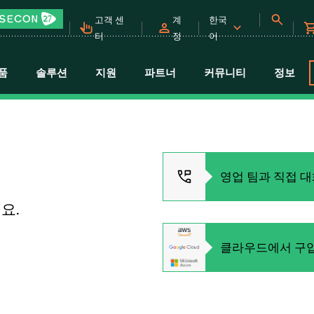
고객 센
계
한국
터
정
어
품
솔루션
지원
파트너
커뮤니티
정보
영업 팀과 직접 
요.
클라우드에서 구