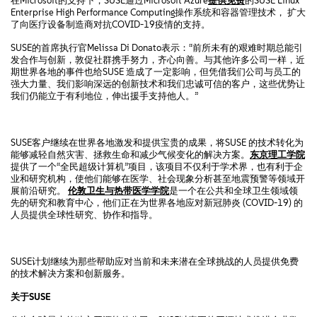
在Microsoft的支持下，SUSE通过Microsoft Azure
提供免费
的SUSE Linux
Enterprise High Performance Computing操作系统和容器管理技术， 扩大
了向医疗设备制造商对抗COVID-19疫情的支持。
SUSE的首席执行官Melissa Di Donato表示：“前所未有的艰难时期总能引
发合作与创新，敦促社群携手努力，齐心向善。与其他许多公司一样，近
期世界各地的事件也给SUSE 造成了一定影响，但凭借我们公司与员工的
强大力量、我们影响深远的创新技术和我们忠诚可信的客户，这些优势让
我们仍能立于有利地位，伸出援手支持他人。”
SUSE客户继续在世界各地激发和提供宝贵的成果，将SUSE 的技术转化为
能够减轻自然灾害、拯救生命和减少气候变化的解决方案。
东京理工学院
提供了一个“全民超级计算机”项目，该项目不仅利于学术界，也有利于企
业和研究机构，使他们能够在医学、社会现象分析甚至地震预警等领域开
展前沿研究。
伦敦卫生与热带医学学院
是一个在公共和全球卫生领域领
先的研究和教育中心，他们正在为世界各地应对新冠肺炎 (COVID-19) 的
人员提供全球性研究、协作和指导。
SUSE计划继续为那些帮助应对当前和未来潜在全球挑战的人员提供免费
的技术解决方案和创新服务。
关于
SUSE