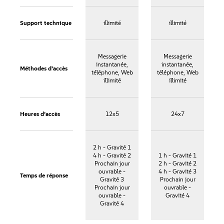
Support technique
illimité
illimité
Messagerie
Messagerie
instantanée,
instantanée,
Méthodes d’accès
téléphone, Web
téléphone, Web
illimité
illimité
Heures d’accès
12x5
24x7
2 h - Gravité 1
4 h - Gravité 2
1 h - Gravité 1
Prochain jour
2 h - Gravité 2
ouvrable -
4 h - Gravité 3
Temps de réponse
Gravité 3
Prochain jour
Prochain jour
ouvrable -
ouvrable -
Gravité 4
Gravité 4