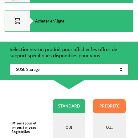
Qui sommes-nous
Contact
Acheter en ligne
Télécharger
Sélectionnez un produit pour afficher les offres de
support spécifiques disponibles pour vous.
STANDARD
PRIORITÉ
Mises à jour et
mises à niveau
OUI
OUI
logicielles