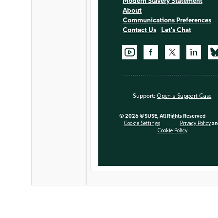
Modern Slavery Statement
About
Communications Preferences
Contact Us
Let's Chat
Support:
Open a Support Case
©
2026 ©SUSE, All Rights Reserved
Cookie Settings
Privacy Policy
an
Cookie Policy