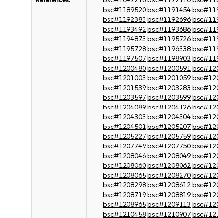
References:
bsc#1047218
bsc#1172110
bsc#11
bsc#1189520
bsc#1191454
bsc#11
bsc#1192383
bsc#1192696
bsc#11
bsc#1193492
bsc#1193686
bsc#11
bsc#1194873
bsc#1195726
bsc#11
bsc#1195728
bsc#1196338
bsc#11
bsc#1197507
bsc#1198903
bsc#11
bsc#1200480
bsc#1200591
bsc#12
bsc#1201003
bsc#1201059
bsc#12
bsc#1201539
bsc#1203283
bsc#12
bsc#1203597
bsc#1203599
bsc#12
bsc#1204089
bsc#1204126
bsc#12
bsc#1204303
bsc#1204304
bsc#12
bsc#1204501
bsc#1205207
bsc#12
bsc#1205227
bsc#1205759
bsc#12
bsc#1207749
bsc#1207750
bsc#12
bsc#1208046
bsc#1208049
bsc#12
bsc#1208060
bsc#1208062
bsc#12
bsc#1208065
bsc#1208270
bsc#12
bsc#1208298
bsc#1208612
bsc#12
bsc#1208719
bsc#1208819
bsc#12
bsc#1208965
bsc#1209113
bsc#12
bsc#1210458
bsc#1210907
bsc#12