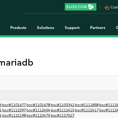
pan_tool_alt
Cust
Products
Solutions
Support
Partners
 mariadb
6
bsc#1101677
bsc#1101678
bsc#1103342
bsc#1111858
bsc#1111
1
bsc#1112397
bsc#1112404
bsc#1112415
bsc#1112417
bsc#1112
1
bsc#1122198
bsc#1122475
bsc#1127027