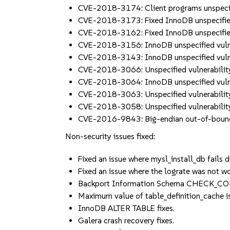
CVE-2018-3174: Client programs unspeci
CVE-2018-3173: Fixed InnoDB unspecifie
CVE-2018-3162: Fixed InnoDB unspecifie
CVE-2018-3156: InnoDB unspecified vul
CVE-2018-3143: InnoDB unspecified vul
CVE-2018-3066: Unspecified vulnerabili
CVE-2018-3064: InnoDB unspecified vuln
CVE-2018-3063: Unspecified vulnerabilit
CVE-2018-3058: Unspecified vulnerabili
CVE-2016-9843: Big-endian out-of-boun
Non-security issues fixed:
Fixed an issue where mysl_install_db fails
Fixed an issue where the lograte was not
Backport Information Schema CHECK_CO
Maximum value of table_definition_cache
InnoDB ALTER TABLE fixes.
Galera crash recovery fixes.