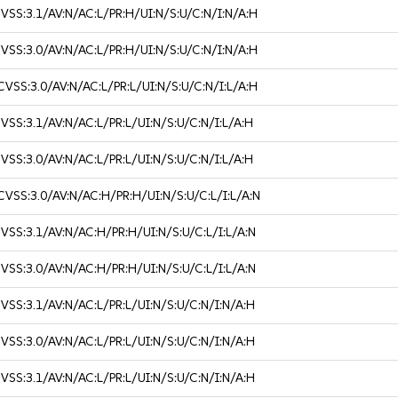
VSS:3.1/AV:N/AC:L/PR:H/UI:N/S:U/C:N/I:N/A:H
VSS:3.0/AV:N/AC:L/PR:H/UI:N/S:U/C:N/I:N/A:H
CVSS:3.0/AV:N/AC:L/PR:L/UI:N/S:U/C:N/I:L/A:H
VSS:3.1/AV:N/AC:L/PR:L/UI:N/S:U/C:N/I:L/A:H
VSS:3.0/AV:N/AC:L/PR:L/UI:N/S:U/C:N/I:L/A:H
CVSS:3.0/AV:N/AC:H/PR:H/UI:N/S:U/C:L/I:L/A:N
VSS:3.1/AV:N/AC:H/PR:H/UI:N/S:U/C:L/I:L/A:N
VSS:3.0/AV:N/AC:H/PR:H/UI:N/S:U/C:L/I:L/A:N
VSS:3.1/AV:N/AC:L/PR:L/UI:N/S:U/C:N/I:N/A:H
VSS:3.0/AV:N/AC:L/PR:L/UI:N/S:U/C:N/I:N/A:H
VSS:3.1/AV:N/AC:L/PR:L/UI:N/S:U/C:N/I:N/A:H