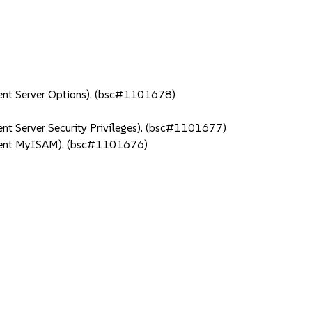
ent Server Options). (bsc#1101678)
t Server Security Privileges). (bsc#1101677)
onent MyISAM). (bsc#1101676)