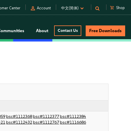
person
shopping_cart
Shop
omer Center
Account
中文(简体)
Communities
About
Contact Us
Free Downloads
859
bsc#1112368
bsc#1112377
bsc#1112384
421
bsc#1112432
bsc#1112767
bsc#1116686