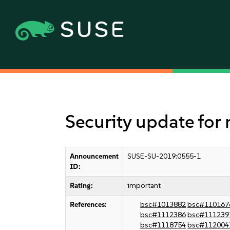
Security update for
Announcement
SUSE-SU-2019:0555-1
ID:
Rating:
important
References:
bsc#1013882
bsc#110167
bsc#1112386
bsc#111239
bsc#1118754
bsc#112004