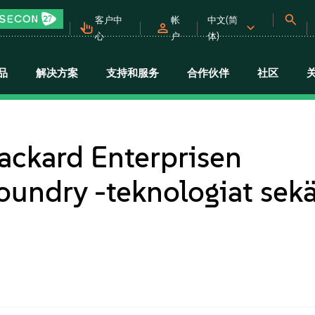
客户中
帐
中文(简
心
户
体)
品
解决方案
支持和服务
合作伙伴
社区
ackard Enterprisen
oundry -teknologiat sek