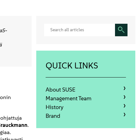
aS-
ä
QUICK LINKS
About SUSE
ionin
Management Team
History
Brand
ohjattuja
 Brauckmann
.
giaa.
jatkuvasti