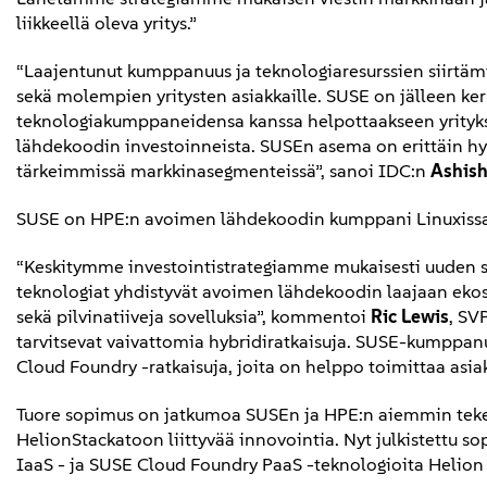
liikkeellä oleva yritys.”
“Laajentunut kumppanuus ja teknologiaresurssien siirtäm
sekä molempien yritysten asiakkaille. SUSE on jälleen ke
teknologiakumppaneidensa kanssa helpottaakseen yrity
lähdekoodin investoinneista. SUSEn asema on erittäin hyvä
tärkeimmissä markkinasegmenteissä”, sanoi IDC:n
Ashish
SUSE on HPE:n avoimen lähdekoodin kumppani Linuxissa s
“Keskitymme investointistrategiamme mukaisesti uuden su
teknologiat yhdistyvät avoimen lähdekoodin laajaan ekos
sekä pilvinatiiveja sovelluksia”, kommentoi
Ric Lewis
, SV
tarvitsevat vaivattomia hybridiratkaisuja. SUSE-kumppan
Cloud Foundry -ratkaisuja, joita on helppo toimittaa asia
Tuore sopimus on jatkumoa SUSEn ja HPE:n aiemmin teke
HelionStackatoon liittyvää innovointia. Nyt julkistettu
IaaS - ja SUSE Cloud Foundry PaaS -teknologioita Helion