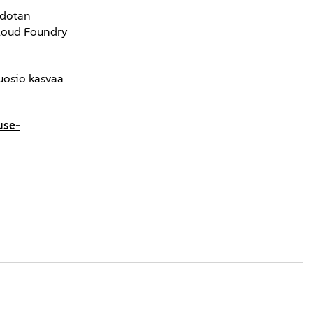
Odotan
Cloud Foundry
uosio kasvaa
use-