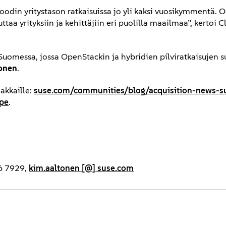
odin yritystason ratkaisuissa jo yli kaksi vuosikymmentä. 
aa yrityksiin ja kehittäjiin eri puolilla maailmaa”, kertoi 
uomessa, jossa OpenStackin ja hybridien pilviratkaisujen s
onen
.
akkaille:
suse.com/communities/blog/acquisition-news-s
hpe
.
56 7929,
kim.aaltonen [@] suse.com