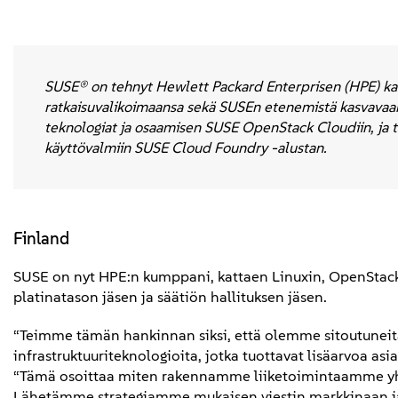
SUSE® on tehnyt Hewlett Packard Enterprisen (HPE) ka
ratkaisuvalikoimaansa sekä SUSEn etenemistä kasvava
teknologiat ja osaamisen SUSE OpenStack Cloudiin, ja 
käyttövalmiin SUSE Cloud Foundry -alustan.
Finland
SUSE on nyt HPE:n kumppani, kattaen Linuxin, OpenStack
platinatason jäsen ja säätiön hallituksen jäsen.
“Teimme tämän hankinnan siksi, että olemme sitoutuneit
infrastruktuuriteknologioita, jotka tuottavat lisäarvoa
“Tämä osoittaa miten rakennamme liiketoimintaamme yhd
Lähetämme strategiamme mukaisen viestin markkinaan ja 