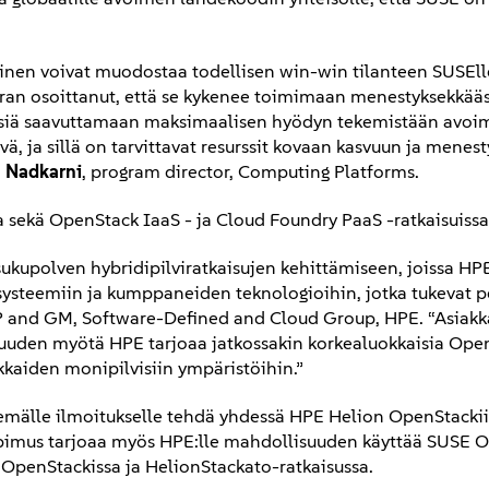
inen voivat muodostaa todellisen win-win tilanteen SUSElle
rran osoittanut, että se kykenee toimimaan menestyksekkääs
ksiä saavuttamaan maksimaalisen hyödyn tekemistään avoi
, ja sillä on tarvittavat resurssit kovaan kasvuun ja menes
 Nadkarni
, program director, Computing Platforms.
ekä OpenStack IaaS - ja Cloud Foundry PaaS -ratkaisuissa
kupolven hybridipilviratkaisujen kehittämiseen, joissa HP
ysteemiin ja kumppaneiden teknologioihin, jotka tukevat pe
P and GM, Software-Defined and Cloud Group, HPE. “Asia
uuden myötä HPE tarjoaa jatkossakin korkealuokkaisia Open
kkaiden monipilvisiin ympäristöihin.”
mälle ilmoitukselle tehdä yhdessä HPE Helion OpenStackii
 sopimus tarjoaa myös HPE:lle mahdollisuuden käyttää SUSE 
 OpenStackissa ja HelionStackato-ratkaisussa.