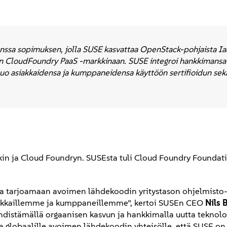
nssa sopimuksen, jolla SUSE kasvattaa OpenStack-pohjaista Ia
an CloudFoundry PaaS -markkinaan. SUSE integroi hankkimansa
tuo asiakkaidensa ja kumppaneidensa käyttöön sertifioidun sek
in ja Cloud Foundryn. SUSEsta tuli Cloud Foundry Foundat
a tarjoamaan avoimen lähdekoodin yritystason ohjelmisto-
 asiakkaillemme ja kumppaneillemme”, kertoi SUSEn CEO
Nils
istämällä orgaanisen kasvun ja hankkimalla uutta teknolo
globaalille avoimen lähdekoodin yhteisölle, että SUSE on 