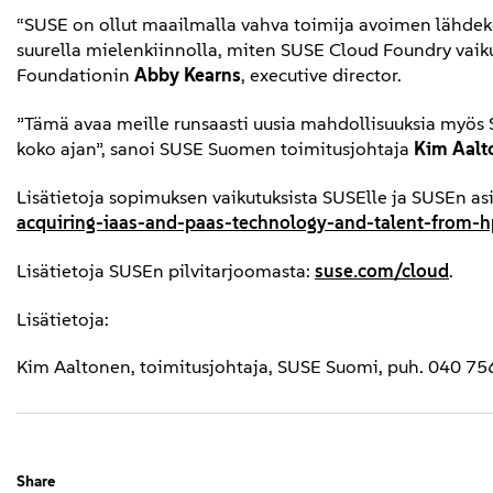
“SUSE on ollut maailmalla vahva toimija avoimen lähdeko
suurella mielenkiinnolla, miten SUSE Cloud Foundry vaikutt
Foundationin
Abby Kearns
, executive director.
”Tämä avaa meille runsaasti uusia mahdollisuuksia myös S
koko ajan”, sanoi SUSE Suomen toimitusjohtaja
Kim Aalt
Lisätietoja sopimuksen vaikutuksista SUSElle ja SUSEn asi
acquiring-iaas-and-paas-technology-and-talent-from-
Lisätietoja SUSEn pilvitarjoomasta:
suse.com/cloud
.
Lisätietoja:
Kim Aaltonen, toimitusjohtaja, SUSE Suomi, puh. 040 7
Share