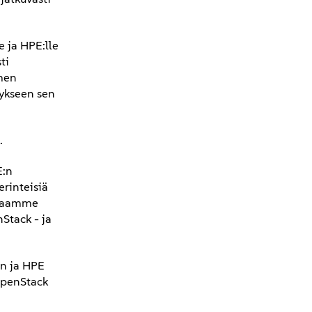
 ja HPE:lle
ti
men
tykseen sen
.
E:n
rinteisiä
kkaamme
Stack - ja
n ja HPE
OpenStack