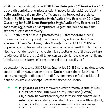
SUSE ha annunciato oggi che
SUSE Linux Enterprise 12 Service Pack 1
è
da ora disponibile, e fornisce ai clienti nuove funzionalità per l’uptime
delle applicazioni e migliora l’efficienza di sviluppo ed esercizio.
Inoltre,
SUSE Linux Enterprise High Availability Extension 12
e
Geo
Clustering for SUSE Linux Enterprise High Availability Extension 12
sono stati aggiornati per semplificare la gestione dei backup e dei
sistemi di disaster recovery.
"SUSE Linux Enterprise è la piattaforma più interoperabile per il
mission-critical computing in ambienti fisici, virtuali e cloud,” ha
affermato Gianni Sambiasi, Sales Manager Italia di SUSE. "SUSE è
impegnata a fornire soluzioni open source per ambienti IT misti senza
rischio di vendor lock-in, il che significa ascoltare i clienti e supportare
le più recenti funzionalità di Linux con caratteristiche che semplificano
lo sviluppo dei sistemi e la gestione del loro ciclo di vita."
Le soluzioni basate su SUSE Linux Enterprise 12 SP1 saranno dotate del
supporto di un nuovo hardware e di
Docker
, oltre che di funzionalità
come una maggiore disponibilità di funzionamento e facile utilizzo. I
benefici chiave e le principali caratteristiche includono:
Migliorato uptime
attraverso un’interfaccia utente di SUSE
Linux Enterprise High Availability Extension (HAWK)
aggiornata; network teaming che fornisce ridondanza della
rete incrementando la capacità di trasmissione (throughput);
aumentate funzionalità di system rollback, che adesso