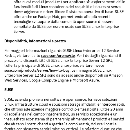
offre nuovi moduli (modules) per applicare gli aggiornamenti delle
funzionalità di Linux container o dei requisiti di sicurezza senza
dover aggiornare e ricertificare il sistema operativo di base. SUSE
offre anche un Package Hub, permettendo alle più recenti
tecnologie sviluppate dalla comunità open source di essere
compilate da SUSE per essere usate con SUSE Linux Enterprise
Server.
Disponibilità, informazioni e prezzo
Per maggiori informazioni riguardo SUSE Linux Enterprise 12 Service
Pack 1, visitare il sito
suse.com/promo/sle
. Per i dettagli riguardanti il
prezzo e la disponibilità di SUSE Linux Enterprise Server 12 SP1,
l’offerta principale di SUSE Linux Enterprise, visitare invece
suse.com/products/server/how-to-buy
. Le immagini SUSE Linux
Enterprise Server 12 SP1 sono da adesso anche disponibili su Amazon
Web Services, Google Compute Engine e Microsoft Azure.
SUSE
SUSE, azienda pioniera nei software open source, fornisce soluzioni
Linux, infrastrutture cloud e soluzioni storage affidabili e interoperabili,
che offrono alle aziende maggiore controllo e flessibilità. Oltre 20 anni
di eccellenza nel campo ingegneristico, un servizio eccezionale e un
ineguagliato ecosistema di partnership alimentano i prodotti e i servizi
che aiutano i nostri clienti a gestire la complessità, ridurre i costi e
fornire con sicurezza servizi mission-critical. Le relazioni durature che