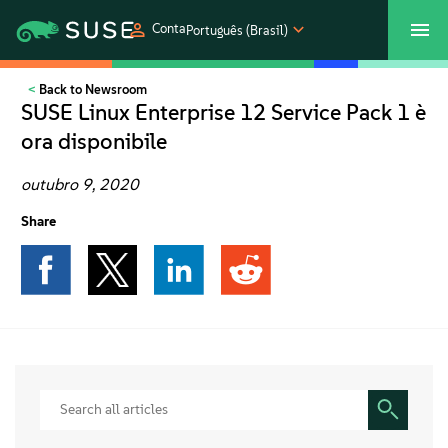
Conta
Português (Brasil)
Back to Newsroom
SUSECON 2027
Atendimento ao Cliente
Comprar
SUSE Linux Enterprise 12 Service Pack 1 è
ora disponibile
Produtos
outubro 9, 2020
Soluções
Share
Suporte e serviços
Parceiros
Comunidades