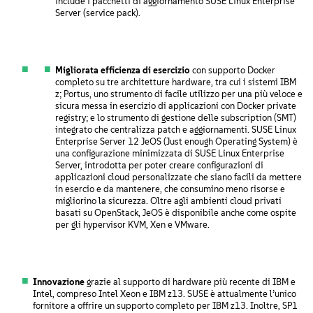
include i pacchetti di aggiornamento SUSE Linux Enterprise
Server (service pack).
Migliorata efficienza di esercizio
con supporto Docker
completo su tre architetture hardware, tra cui i sistemi IBM
z; Portus, uno strumento di facile utilizzo per una più veloce e
sicura messa in esercizio di applicazioni con Docker private
registry; e lo strumento di gestione delle subscription (SMT)
integrato che centralizza patch e aggiornamenti. SUSE Linux
Enterprise Server 12 JeOS (Just enough Operating System) è
una configurazione minimizzata di SUSE Linux Enterprise
Server, introdotta per poter creare configurazioni di
applicazioni cloud personalizzate che siano facili da mettere
in esercio e da mantenere, che consumino meno risorse e
migliorino la sicurezza. Oltre agli ambienti cloud privati
basati su OpenStack, JeOS è disponibile anche come ospite
per gli hypervisor KVM, Xen e VMware.
Innovazione
grazie al supporto di hardware più recente di IBM e
Intel, compreso Intel Xeon e IBM z13. SUSE è attualmente l’unico
fornitore a offrire un supporto completo per IBM z13. Inoltre, SP1