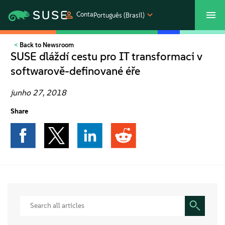
Conta
Português (Brasil)
Back to Newsroom
SUSECON 2027
Atendimento ao Cliente
Comprar
SUSE dláždí cestu pro IT transformaci v
softwarově-definované éře
Produtos
junho 27, 2018
Soluções
Share
Suporte e serviços
Parceiros
Comunidades