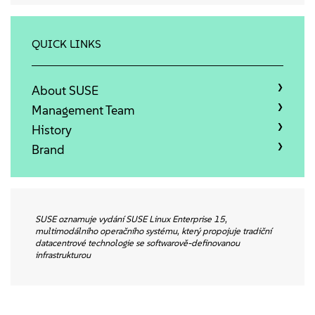
Sobre
Contato
QUICK LINKS
Downloads gratuitos
About SUSE
Management Team
History
Brand
SUSE oznamuje vydání SUSE Linux Enterprise 15,
multimodálního operačního systému, který propojuje tradiční
datacentrové technologie se softwarově-definovanou
infrastrukturou