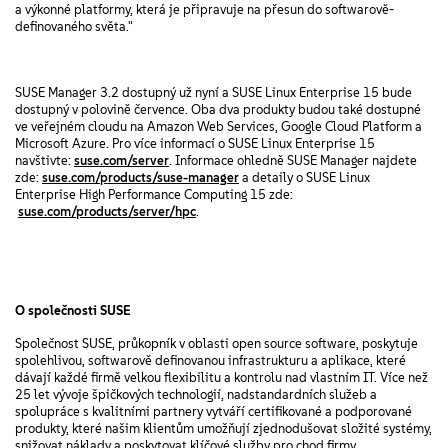
a výkonné platformy, která je připravuje na přesun do softwarově-
definovaného světa."
SUSE Manager 3.2 dostupný už nyní a SUSE Linux Enterprise 15 bude
dostupný v polovině července. Oba dva produkty budou také dostupné
ve veřejném cloudu na Amazon Web Services, Google Cloud Platform a
Microsoft Azure. Pro více informací o SUSE Linux Enterprise 15
navštivte:
suse.com/server
. Informace ohledně SUSE Manager najdete
zde:
suse.com/products/suse-manager
a detaily o SUSE Linux
Enterprise High Performance Computing 15 zde:
suse.com/products/server/hpc
.
O společnosti SUSE
Společnost SUSE, průkopník v oblasti open source software
,
poskytuje
spolehlivou, softwarově definovanou infrastrukturu a aplikace, které
dávají každé firmě velkou flexibilitu a kontrolu nad vlastním IT. Více než
25 let vývoje špičkových technologií, nadstandardních služeb a
spolupráce s kvalitními partnery vytváří certifikované a podporované
produkty, které našim klientům umožňují zjednodušovat složité systémy,
snižovat náklady a poskytovat klíčové služby pro chod firmy.