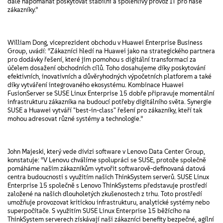
dále napomáhat poskytovat stabilní a spolehlivý provoz IT pro naše
zákazníky.”
William Dong, viceprezident obchodu v Huawei Enterprise Business
Group, uvádí: “Zákazníci hledí na Huawei jako na strategického partnera
pro dodávky řešení, které jim pomohou s digitální transformací za
účelem dosažení obchodních cílů. Toho dosahujeme díky poskytování
efektivních, inovativních a důvěryhodných výpočetních platforem a také
díky vytváření integrovaného ekosystému. Kombinace Huawei
FusionServer se SUSE Linux Enterprise 15 dobře připravuje momentální
infrastrukturu zákazníka na budoucí potřeby digitálního světa. Synergie
SUSE a Huawei vytváří "best-in-class" řešení pro zákazníky, kteří tak
mohou adresovat různé systémy a technologie.”
John Majeski, který vede divizi software v Lenovo Data Center Group,
konstatuje: “V Lenovu chválíme spolupráci se SUSE, protože společně
pomáháme našim zákazníkům vytvořit softwarově-definovaná datová
centra budoucnosti s využitím našich ThinkSystem serverů. SUSE Linux
Enterprise 15 společně s Lenovo ThinkSystems představuje prostředí
založené na našich dlouholetých zkušenostech z trhu. Toto prostředí
umožňuje provozovat kritickou infrastrukturu, analytické systémy nebo
superpočítače. S využitím SUSE Linux Enterprise 15 běžícího na
ThinkSystem serverech získávají naši zákazníci benefity bezpečné, agilní