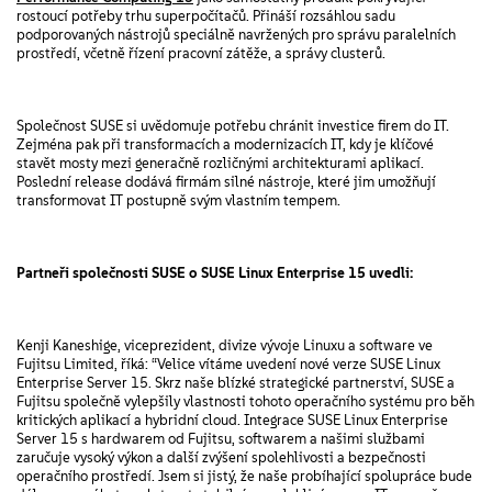
rostoucí potřeby trhu superpočítačů. Přináší rozsáhlou sadu
podporovaných nástrojů speciálně navržených pro správu paralelních
prostředí, včetně řízení pracovní zátěže, a správy clusterů.
Společnost SUSE si uvědomuje potřebu chránit investice firem do IT.
Zejména pak při transformacích a modernizacích IT, kdy je klíčové
stavět mosty mezi generačně rozličnými architekturami aplikací.
Poslední release dodává firmám silné nástroje, které jim umožňují
transformovat IT postupně svým vlastním tempem.
Partneři společnosti SUSE o SUSE Linux Enterprise 15 uvedli:
Kenji Kaneshige, viceprezident, divize vývoje Linuxu a software ve
Fujitsu Limited, říká: “Velice vítáme uvedení nové verze SUSE Linux
Enterprise Server 15. Skrz naše blízké strategické partnerství, SUSE a
Fujitsu společně vylepšily vlastnosti tohoto operačního systému pro běh
kritických aplikací a hybridní cloud. Integrace SUSE Linux Enterprise
Server 15 s hardwarem od Fujitsu, softwarem a našimi službami
zaručuje vysoký výkon a další zvýšení spolehlivosti a bezpečnosti
operačního prostředí. Jsem si jistý, že naše probíhající spolupráce bude