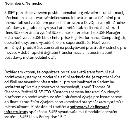
Norimberk, Německo
SUSE® pokračuje ve svém poslání pomáhat organizacím s transformací,
přechodem na softwarově-definovanou infrastrukturu a řešeními pro
provoz aplikací za účelem pomoci IT provozu a DevOps naplnit náročné
požadavky digitálního byznysu i přes větší tlak na finanční stránku IT.
Dnes SUSE oznámilo vydání SUSE Linux Enterprise 15, SUSE Manager
3.2 a nové verze SUSE Linux Enterprise High Performance Computing 15,
operačního systému vyladěného pro superpočítače. Nové verze
zmíněných produktů se zaměřují na poskytování prostředí vhodného pro
inovace v době rapidní digitální transformace a nutnosti naplnit
požadavky
multimodálního IT
.
"Vzhledem k tomu, že organizace po celém světě transformují své
podnikové systémy na moderní a agilní technologie, je zapotřebí více
odlišně nastavených infrastruktur - pro optimalizaci vzhledem ke
konkrétní aplikaci a provozované technologii," uvedl Thomas Di
Giacomo, ředitel SUSE CTO. “Často to znamená integraci cloudových
platforem do podnikových systémů, slučování vývoje pro kontejnerové
aplikace s tradičním vývojem nebo kombinaci starých legacy systémů s
microslužbami. K překlenutí tradiční a
softwarově definované
infrastruktury
společnost SUSE vybudovala multimodální operační
systém - SUSE Linux Enterprise 15. "