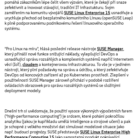
pomáhá zákazníkům lépe čelit všem výzvám, které je čekají při snaze
zefektivnit a inovovat stávající, tradiční IT infrastukturu. Svým
zaměřením na komunitu vývojářů
SUSE Linux Enterprise 15
usnadňuje a
urychluje přechod od bezplatného komunitního Linuxu (openSUSE Leap)
k plně podporovanému podnikovému řešení linuxového operačního
systému.
“Pro Linux na míru”, hlásá poslední release nástroje
SUSE Manager
,
který přináší nové funkce snižující náklady, vylepšující DevOps a
usnadňující správu rozsáhlých a komplexních systémů napříč internetem
věcí (IoT),
cloudem
a kontejnerovou infrastrukturou. To vše je v jediném
nástroji, který plní požadavky na správu a údržbu, a který zefektivňuje
DevOps od koncových zařízení až po Kubernetes prostředí. Zlepšení v
použitelnosti SUSE Manager zároveň přichází v podobě rozšíření
ovládacích obrazovek pro správu rozsáhlých systémů se složitými
deployment modely.
Dnešní trh si uvědomuje, že použití vysoce výkonných výpočetních farem
(“high-performance computing”) je srdcem, které pohání pokročilou
analytiku (jakou je kupříkladu umělá inteligence a strojové učení) a pak
je schopné z velkého množství dat simulovat modelové situace jako
např. budoucí prognózy. SUSE představuje
SUSE Linux Enterprise High
Performance Computing 15
jako samostatný produkt pokrývající