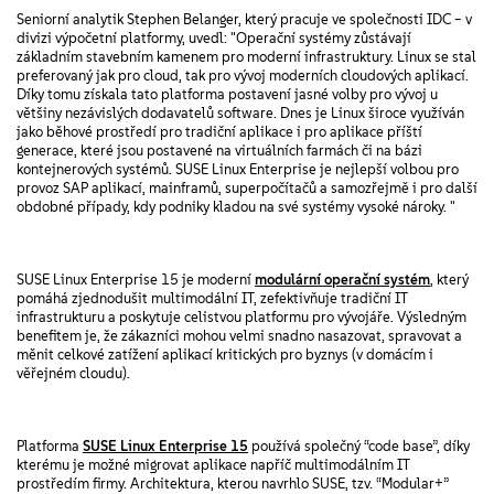
Seniorní analytik Stephen Belanger, který pracuje ve společnosti IDC – v
divizi výpočetní platformy, uvedl: "Operační systémy zůstávají
základním stavebním kamenem pro moderní infrastruktury. Linux se stal
preferovaný jak pro cloud, tak pro vývoj moderních cloudových aplikací.
Díky tomu získala tato platforma postavení jasné volby pro vývoj u
většiny nezávislých dodavatelů software. Dnes je Linux široce využíván
jako běhové prostředí pro tradiční aplikace i pro aplikace příští
generace, které jsou postavené na virtuálních farmách či na bázi
kontejnerových systémů. SUSE Linux Enterprise je nejlepší volbou pro
provoz SAP aplikací, mainframů, superpočítačů a samozřejmě i pro další
obdobné případy, kdy podniky kladou na své systémy vysoké nároky. "
SUSE Linux Enterprise 15 je moderní
modulární operační systém
, který
pomáhá zjednodušit multimodální IT, zefektivňuje tradiční IT
infrastrukturu a poskytuje celistvou platformu pro vývojáře. Výsledným
benefitem je, že zákazníci mohou velmi snadno nasazovat, spravovat a
měnit celkové zatížení aplikací kritických pro byznys (v domácím i
věřejném cloudu).
Platforma
SUSE Linux Enterprise 15
používá společný “code base”, díky
kterému je možné migrovat aplikace napříč multimodálním IT
prostředím firmy. Architektura, kterou navrhlo SUSE, tzv. “Modular+”