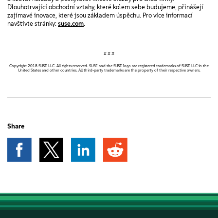
Dlouhotrvající obchodní vztahy, které kolem sebe budujeme, přinášejí
zajímavé inovace, které jsou základem úspěchu. Pro více informací
navštivte stránky:
suse.com
.
# # #
Copyright 2018 SUSE LLC. All rights reserved. SUSE and the SUSE logo are registered trademarks of SUSE LLC in the
United States and other countries. All third-party trademarks are the property of their respective owners.
Share