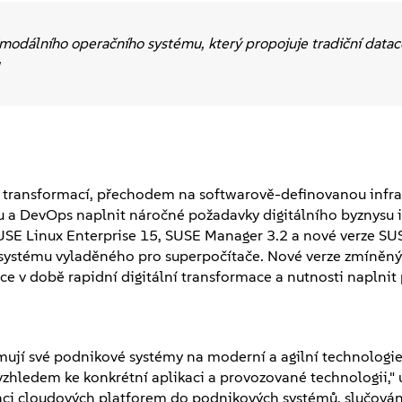
modálního operačního systému, který propojuje tradiční data
transformací, přechodem na softwarově-definovanou infras
 a DevOps naplnit náročné požadavky digitálního byznysu i 
SUSE Linux Enterprise 15, SUSE Manager 3.2 a nové verze SU
systému vyladěného pro superpočítače. Nové verze zmíněn
e v době rapidní digitální transformace a nutnosti naplnit
ují své podnikové systémy na moderní a agilní technologie,
i vzhledem ke konkrétní aplikaci a provozované technologii,
aci cloudových platforem do podnikových systémů, slučován