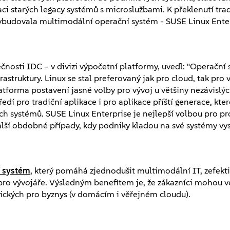
 starých legacy systémů s microslužbami. K překlenutí trad
budovala multimodální operační systém - SUSE Linux Enter
ečnosti IDC – v divizi výpočetní platformy, uvedl: "Operační
truktury. Linux se stal preferovaný jak pro cloud, tak pro 
atforma postavení jasné volby pro vývoj u většiny nezávislý
dí pro tradiční aplikace i pro aplikace příští generace, kter
ch systémů. SUSE Linux Enterprise je nejlepší volbou pro p
lší obdobné případy, kdy podniky kladou na své systémy vys
í systém
, který pomáhá zjednodušit multimodální IT, zefekt
u pro vývojáře. Výsledným benefitem je, že zákazníci mohou 
itických pro byznys (v domácím i věřejném cloudu).