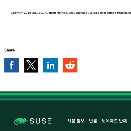
Copyright 2018 SUSE LLC. All rights reserved. SUSE and the SUSE logo are registered trademarks o
Share
채용 정보
법률
노예제도 반대