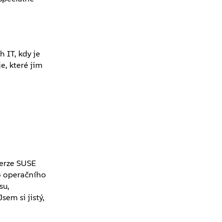
 IT, kdy je
e, které jim
verze SUSE
to operačního
su,
sem si jistý,