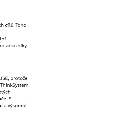
a
h cílů. Toho
lní
ro zákazníky,
SUSE, protože
 ThinkSystem
etých
ače. S
ní a výkonné