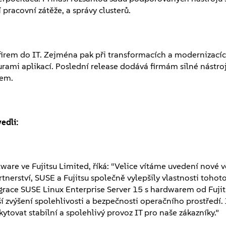
 pracovní zátěže, a správy clusterů.
irem do IT. Zejména pak při transformacích a modernizacích
rami aplikací. Poslední release dodává firmám silné nástroj
pem.
edli:
tware ve Fujitsu Limited, říká: “Velice vítáme uvedení nové 
artnerství, SUSE a Fujitsu společně vylepšily vlastnosti toho
egrace SUSE Linux Enterprise Server 15 s hardwarem od Fujit
 zvýšení spolehlivosti a bezpečnosti operačního prostředí. J
tovat stabilní a spolehlivý provoz IT pro naše zákazníky.”