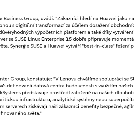
 Business Group, uvádí: “Zákazníci hledí na Huawei jako n
ohou s digitální transformací za účelem dosažení obchodníc
 důvěryhodných výpočetních platforem a také díky vytváření
er se SUSE Linux Enterprise 15 dobře připravuje momentá
ěta. Synergie SUSE a Huawei vytváří "best-in-class" řešení p
enter Group, konstatuje: “V Lenovu chválíme spolupráci se 
ě-definovaná datová centra budoucnosti s využitím našich
nkSystems představuje prostředí založené na našich dlouhol
ritickou infrastrukturu, analytické systémy nebo superpočít
 serverech získávají naši zákazníci benefity bezpečné, agil
efinovaného světa."