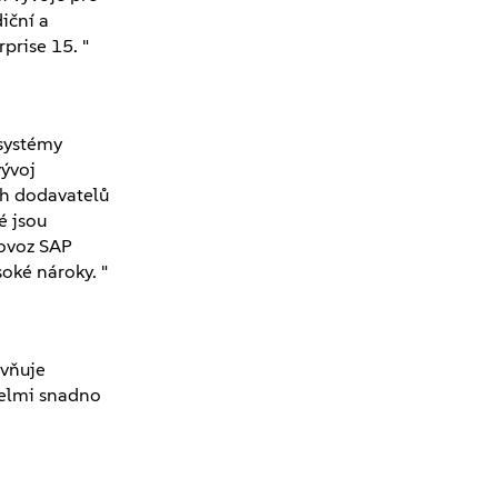
iční a
prise 15. "
 systémy
vývoj
ch dodavatelů
é jsou
rovoz SAP
oké nároky. "
ivňuje
velmi snadno