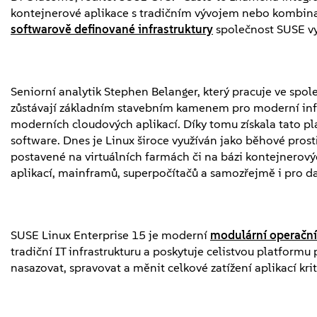
kontejnerové aplikace s tradičním vývojem nebo kombinaci
softwarově definované infrastruktury
společnost SUSE vy
Seniorní analytik Stephen Belanger, který pracuje ve spol
zůstávají základním stavebním kamenem pro moderní infras
moderních cloudových aplikací. Díky tomu získala tato pl
software. Dnes je Linux široce využíván jako běhové prostře
postavené na virtuálních farmách či na bázi kontejnerový
aplikací, mainframů, superpočítačů a samozřejmě i pro da
SUSE Linux Enterprise 15 je moderní
modulární operačn
tradiční IT infrastrukturu a poskytuje celistvou platform
nasazovat, spravovat a měnit celkové zatížení aplikací kr