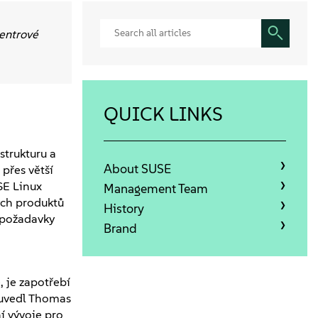
centrové
QUICK LINKS
trukturu a
About SUSE
přes větší
SE Linux
Management Team
ých produktů
History
 požadavky
Brand
 je zapotřebí
" uvedl Thomas
í vývoje pro