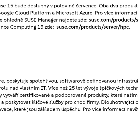
ise 15 bude dostupný v polovině července. Oba dva produkt
ogle Cloud Platform a Microsoft Azure. Pro více informac
ce ohledně SUSE Manager najdete zde:
suse.com/products/
mance Computing 15 zde:
suse.com/products/server/hpc
.
re
,
poskytuje spolehlivou, softwarově definovanou infrastru
trolu nad vlastním IT. Více než 25 let vývoje špičkových tech
y vytváří certifikované a podporované produkty, které naši
 a poskytovat klíčové služby pro chod firmy. Dlouhotrvající
vace, které jsou základem úspěchu. Pro více informací navšt