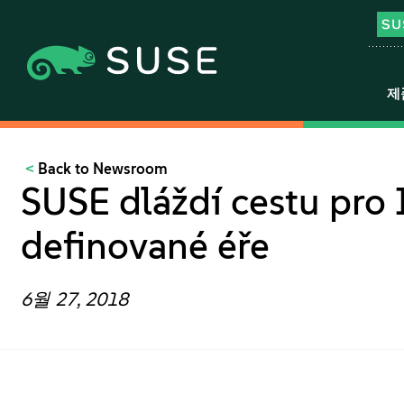
제
Back to Newsroom
SUSE dláždí cestu pro 
definované éře
6월 27, 2018