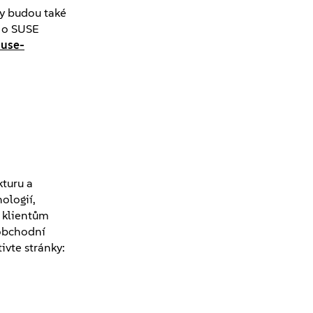
y budou také
í o SUSE
suse-
kturu a
nologií,
m klientům
 obchodní
ivte stránky: