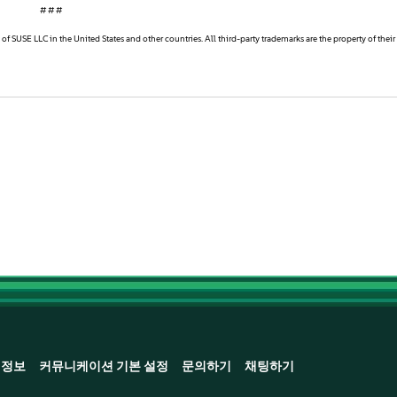
# # #
f SUSE LLC in the United States and other countries. All third-party trademarks are the property of their
정보
커뮤니케이션 기본 설정
문의하기
채팅하기