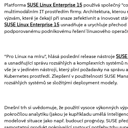
Platforma
SUSE Linux Enterprise 15
používá společný “co
multimodálním IT prostředím firmy. Architektura, kterou
výzvám, které je čekají při snaze zefektivnit a inovovat s
SUSE Linux Enterprise 15
usnadňuje a urychluje přechod
podporovanému podnikovému řešení linuxového operačn
“Pro Linux na míru”, hlásá poslední release nástroje
SUSE
a usnadňující správu rozsáhlých a komplexních systémů na
vše je v jediném nástroji, který plní požadavky na správu
Kubernetes prostředí. Zlepšení v použitelnosti SUSE Mana
rozsáhlých systémů se složitými deployment modely.
Dnešní trh si uvědomuje, že použití vysoce výkonných vý
pokročilou analytiku (jakou je kupříkladu umělá inteligen
modelové situace jako např. budoucí prognózy. SUSE pře
samostatný produkt pokrývající rostoucí potřeby trhu sup