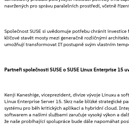
navržených pro správu paralelních prostředí, včetně řízení
Společnost SUSE si uvědomuje potřebu chránit investice f
klíčové stavět mosty mezi generačně rozličnými architektu
umožňují transformovat IT postupně svým vlastním tem
Partneři společnosti SUSE o SUSE Linux Enterprise 15 uv
Kenji Kaneshige, viceprezident, divize vývoje Linuxu a sof
Linux Enterprise Server 15. Skrz naše blízké strategické p
systému pro běh kritických aplikací a hybridní cloud. Int
softwarem a našimi službami zaručuje vysoký výkon a další
že naše probíhající spolupráce bude dále napomáhat posky