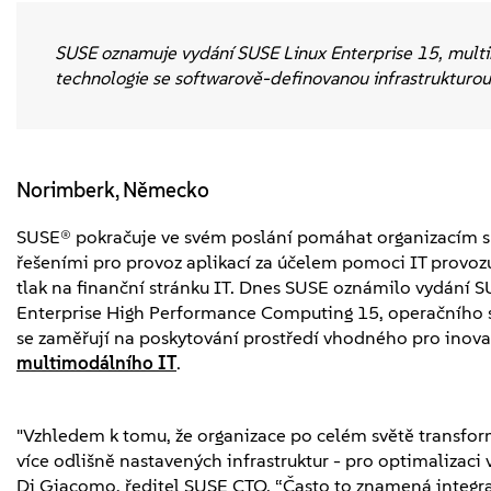
SUSE oznamuje vydání SUSE Linux Enterprise 15, multi
technologie se softwarově-definovanou infrastrukturou
Norimberk, Německo
SUSE® pokračuje ve svém poslání pomáhat organizacím s 
řešeními pro provoz aplikací za účelem pomoci IT provozu
tlak na finanční stránku IT. Dnes SUSE oznámilo vydání 
Enterprise High Performance Computing 15, operačního 
se zaměřují na poskytování prostředí vhodného pro inovac
multimodálního IT
.
"Vzhledem k tomu, že organizace po celém světě transform
více odlišně nastavených infrastruktur - pro optimalizac
Di Giacomo, ředitel SUSE CTO. “Často to znamená integr