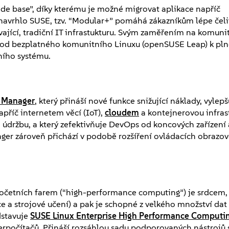
de base”, díky kterému je možné migrovat aplikace napříč
 navrhlo SUSE, tzv. “Modular+” pomáhá zákazníkům lépe čel
távající, tradiční IT infrastukturu. Svým zaměřením na komuni
 od bezplatného komunitního Linuxu (openSUSE Leap) k pln
ího systému.
 Manager
, který přináší nové funkce snižující náklady, vylep
příč internetem věcí (IoT),
cloudem
a kontejnerovou infrast
 a údržbu, a který zefektivňuje DevOps od koncových zařízení
ger zároveň přichází v podobě rozšíření ovládacích obrazov
početních farem (“high-performance computing”) je srdcem,
ce a strojové učení) a pak je schopné z velkého množství dat
dstavuje
SUSE Linux Enterprise High Performance Computi
erpočítačů. Přináší rozsáhlou sadu podporovaných nástrojů 