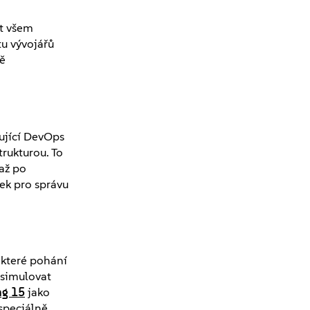
it všem
tu vývojářů
ě
šující DevOps
rukturou. To
 až po
ek pro správu
 které pohání
 simulovat
ng 15
jako
speciálně