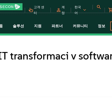
고객 센
계
한국
터
정
어
품
솔루션
지원
파트너
커뮤니티
정보
IT transformaci v softwa