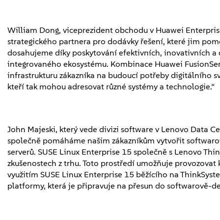
William Dong, viceprezident obchodu v Huawei Enterprise
strategického partnera pro dodávky řešení, které jim pom
dosahujeme díky poskytování efektivních, inovativních a
integrovaného ekosystému. Kombinace Huawei FusionServ
infrastrukturu zákazníka na budoucí potřeby digitálního sv
kteří tak mohou adresovat různé systémy a technologie.”
John Majeski, který vede divizi software v Lenovo Data C
společně pomáháme našim zákazníkům vytvořit softwarov
serverů. SUSE Linux Enterprise 15 společně s Lenovo Thi
zkušenostech z trhu. Toto prostředí umožňuje provozovat k
využitím SUSE Linux Enterprise 15 běžícího na ThinkSystem
platformy, která je připravuje na přesun do softwarově-d