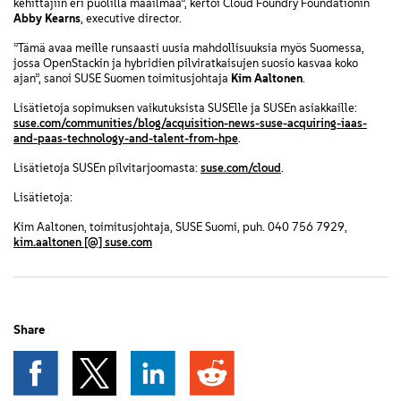
kehittäjiin eri puolilla maailmaa”, kertoi Cloud Foundry Foundationin
Abby Kearns
, executive director.
”Tämä avaa meille runsaasti uusia mahdollisuuksia myös Suomessa,
jossa OpenStackin ja hybridien pilviratkaisujen suosio kasvaa koko
ajan”, sanoi SUSE Suomen toimitusjohtaja
Kim Aaltonen
.
Lisätietoja sopimuksen vaikutuksista SUSElle ja SUSEn asiakkaille:
suse.com/communities/blog/acquisition-news-suse-acquiring-iaas-
and-paas-technology-and-talent-from-hpe
.
Lisätietoja SUSEn pilvitarjoomasta:
suse.com/cloud
.
Lisätietoja:
Kim Aaltonen, toimitusjohtaja, SUSE Suomi, puh. 040 756 7929,
kim.aaltonen [@] suse.com
Share