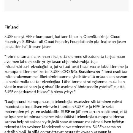
Finland
SUSE on nyt HPE:n kumppani, kattaen Linuxin, OpenStackin ja Cloud
Foundryn. SUSEsta tuli Cloud Foundry Foundationin platinatason jäsen
ja säätiön hallituksen jäsen.
“Teimme tämän hankinnan siksi, että olemme sitoutuneita tarjoamaan
avoimen lähdekoodin yritystason ohjelmisto-ohjattuja
infrastruktuuriteknologioita, jotka tuottavat lisäarvoa asiakkaillemme ja
kumppaneillemme”, kertoi SUSEn CEO
Nils Brauckmann
. “Tämä osoittaa
miten rakennamme liiketoimintaamme yhdistämällä orgaanisen kasvun
ja hankkimalla uutta teknologiaa. Lähetämme strategiamme mukaisen
viestin markkinaan ja globaalille avoimen lähdekoodin yhteisölle, että
SUSE on jatkuvasti liikkeellä oleva yritys.”
“Laajentunut kumppanuus ja teknologiaresurssien siirtäminen voivat
muodostaa todellisen win-win tilanteen SUSElle ja HPE:lle sekä
molempien yritysten asiakkaille. SUSE on jälleen kerran osoittanut, että
se kykenee toimimaan menestyksekkäästi teknologiakumppaneidensa
kanssa helpottaakseen yrityksiä saavuttamaan maksimaalisen hyödyn
tekemistään avoimen lähdekoodin investoinneista. SUSEn asema on
erittäin hyvä, ja sillä on tarvittavat resurssit kovaan kasvuun ja