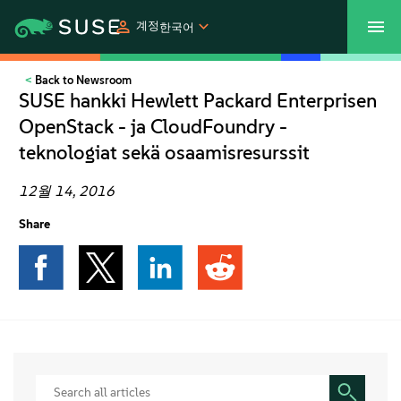
계정
한국어
Back to Newsroom
SUSECON 2027
고객 센터
쇼핑
SUSE hankki Hewlett Packard Enterprisen
OpenStack - ja CloudFoundry -
제품
teknologiat sekä osaamisresurssit
솔루션
12월 14, 2016
Share
지원
파트너
커뮤니티