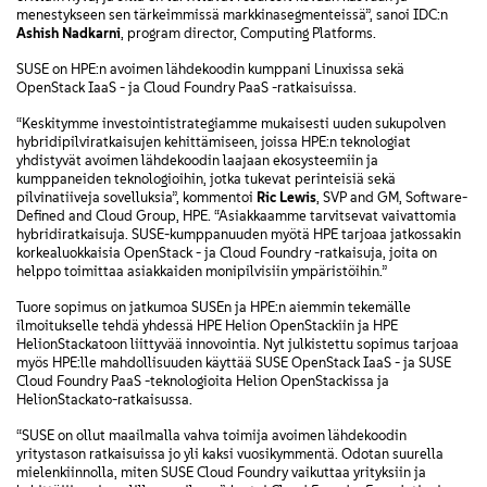
menestykseen sen tärkeimmissä markkinasegmenteissä”, sanoi IDC:n
Ashish Nadkarni
, program director, Computing Platforms.
SUSE on HPE:n avoimen lähdekoodin kumppani Linuxissa sekä
OpenStack IaaS - ja Cloud Foundry PaaS -ratkaisuissa.
“Keskitymme investointistrategiamme mukaisesti uuden sukupolven
hybridipilviratkaisujen kehittämiseen, joissa HPE:n teknologiat
yhdistyvät avoimen lähdekoodin laajaan ekosysteemiin ja
kumppaneiden teknologioihin, jotka tukevat perinteisiä sekä
pilvinatiiveja sovelluksia”, kommentoi
Ric Lewis
, SVP and GM, Software-
Defined and Cloud Group, HPE. “Asiakkaamme tarvitsevat vaivattomia
hybridiratkaisuja. SUSE-kumppanuuden myötä HPE tarjoaa jatkossakin
korkealuokkaisia OpenStack - ja Cloud Foundry -ratkaisuja, joita on
helppo toimittaa asiakkaiden monipilvisiin ympäristöihin.”
Tuore sopimus on jatkumoa SUSEn ja HPE:n aiemmin tekemälle
ilmoitukselle tehdä yhdessä HPE Helion OpenStackiin ja HPE
HelionStackatoon liittyvää innovointia. Nyt julkistettu sopimus tarjoaa
myös HPE:lle mahdollisuuden käyttää SUSE OpenStack IaaS - ja SUSE
Cloud Foundry PaaS -teknologioita Helion OpenStackissa ja
HelionStackato-ratkaisussa.
“SUSE on ollut maailmalla vahva toimija avoimen lähdekoodin
yritystason ratkaisuissa jo yli kaksi vuosikymmentä. Odotan suurella
mielenkiinnolla, miten SUSE Cloud Foundry vaikuttaa yrityksiin ja