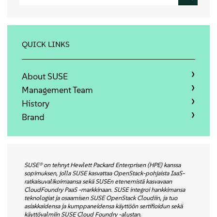
정보
문의하기
QUICK LINKS
무료 다운로드
About SUSE
Management Team
History
Brand
SUSE® on tehnyt Hewlett Packard Enterprisen (HPE) kanssa
sopimuksen, jolla SUSE kasvattaa OpenStack-pohjaista IaaS-
ratkaisuvalikoimaansa sekä SUSEn etenemistä kasvavaan
CloudFoundry PaaS -markkinaan. SUSE integroi hankkimansa
teknologiat ja osaamisen SUSE OpenStack Cloudiin, ja tuo
asiakkaidensa ja kumppaneidensa käyttöön sertifioidun sekä
käyttövalmiin SUSE Cloud Foundry -alustan.