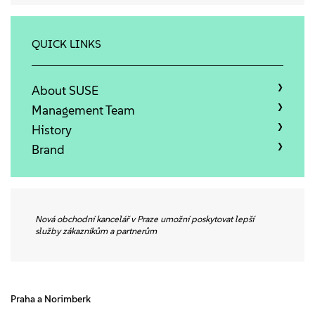
会社情報
お問い合わせ
QUICK LINKS
無料ダウンロード
About SUSE
Management Team
History
Brand
Nová obchodní kancelář v Praze umožní poskytovat lepší
služby zákazníkům a partnerům
Praha a Norimberk