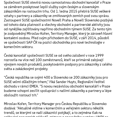
Společnost SUSE otevírá novou samostatnou obchodní kancelář v Praze
se záměrem poskytovat lepší služby svým českým a slovenským
zákazníkům na rostoucím trhu. Od 1. ledna 2015 přebírá SUSE veškeré
vztahy s partnery a zákazníky ve zmiňovaných zemích pod svou správu.
Zastoupení SUSE společnostmi Novell Praha a Novell Slovensko pozbývá
od tohoto data platnosti a všechny obchodní a partnerské aktivity jsou
od nynějška zajišťovány napřímo obchodním týmem SUSE. Za tento tým
je zodpovědný Miroslav Kořen, Territory Manager, který je zároveň hlavní
kontaktní osobou. Před svým příchodem do SUSE, v září 2014, působil
ve společnosti SAP ČR na pozici obchodníka pro nové technologie v
komerčním sektoru.
Česká kancelář společnosti SUSE se od svého založení v roce 1999
rozrostla na více než 100 zaměstnanců, kteří se primárně zabývají
vývojem nových produktů, poskytováním podpory pro zákazníky z celého
světa a zakázkovými projekty.
"Česká republika se svými 400 a Slovensko se 200 zákazníky jsou pro
SUSE velmi důležitým trhem," říká Sander Huyts, Regionální ředitel
obchodu v rámci EMEA. "S novou nezávislou obchodní kanceláří v Praze
budeme schopni zesílit spolupráci s našimi zákazníky a partnery a lépe
obsloužit rostoucí trh."
Miroslav Kořen, Territory Manager pro Českou Republiku a Slovensko
dodává: "Aktuálně vidíme v komerčním a veřejném sektoru několik
trendů, se kterými se naši zákazníci potýkají, a to zejména tlak na