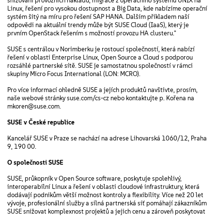
snižování provozních nákladů, migrace z operačního systému UNIX na
Linux, řešení pro vysokou dostupnost a Big Data, kde nabízíme operační
systém šitý na míru pro řešení SAP HANA. Dalším příkladem naší
odpovědi na aktuální trendy může být SUSE Cloud (IaaS), který je
prvním OpenStack řešením s možností provozu HA clusteru."
SUSE s centrálou v Norimberku je rostoucí společností, která nabízí
řešení v oblasti Enterprise Linux, Open Source a Cloud s podporou
rozsáhlé partnerské sítě. SUSE je samostatnou společností v rámci
skupiny Micro Focus International (LON: MCRO).
Pro více informací ohledně SUSE a jejích produktů navštivte, prosím,
naše webové stránky suse.com/cs-cz nebo kontaktujte p. Kořena na
mkoren@suse.com.
SUSE v České republice
Kancelář SUSE v Praze se nachází na adrese Lihovarská 1060/12, Praha
9, 190 00.
O společnosti SUSE
SUSE, průkopník v Open Source software, poskytuje spolehlivý,
interoperabilní Linux a řešení v oblasti cloudové infrastruktury, která
dodávají podnikům větší možnost kontroly a flexibility. Více než 20 let
vývoje, profesionální služby a silná partnerská síť pomáhají zákazníkům
SUSE snižovat komplexnost projektů a jejich cenu a zároveň poskytovat