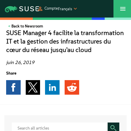
Compte
Français
Back to Newsroom
SUSECON 2027
Customer Center
Boutique
SUSE Manager 4 facilite la transformation
IT et la gestion des infrastructures du
Produits
cœur du réseau jusqu’au cloud
Solutions
juin 26, 2019
Share
Support et services
Partenaires
Communautés