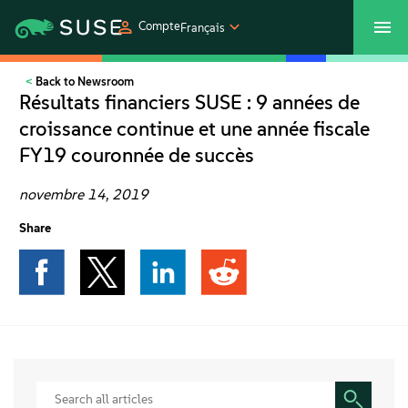
Compte
Français
Back to Newsroom
SUSECON 2027
Customer Center
Boutique
Résultats financiers SUSE : 9 années de
croissance continue et une année fiscale
Produits
FY19 couronnée de succès
Solutions
novembre 14, 2019
Share
Support et services
Partenaires
Communautés