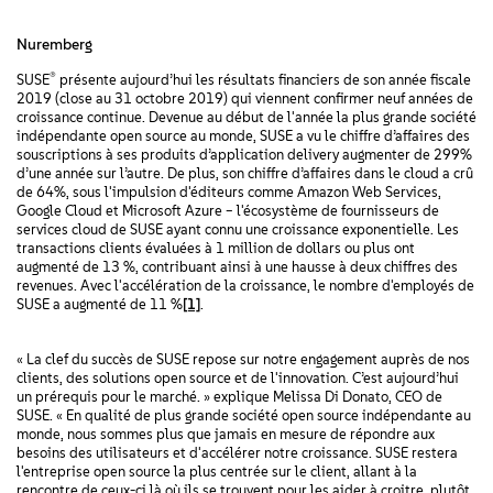
Nuremberg
®
SUSE
présente aujourd’hui les résultats financiers de son année fiscale
2019 (close au 31 octobre 2019) qui viennent confirmer neuf années de
croissance continue. Devenue au début de l'année la plus grande société
indépendante open source au monde, SUSE a vu le chiffre d’affaires des
souscriptions à ses produits d’application delivery augmenter de 299%
d’une année sur l’autre. De plus, son chiffre d’affaires dans le cloud a crû
de 64%, sous l'impulsion d'éditeurs comme Amazon Web Services,
Google Cloud et Microsoft Azure – l'écosystème de fournisseurs de
services cloud de SUSE ayant connu une croissance exponentielle. Les
transactions clients évaluées à 1 million de dollars ou plus ont
augmenté de 13 %, contribuant ainsi à une hausse à deux chiffres des
revenues. Avec l'accélération de la croissance, le nombre d'employés de
SUSE a augmenté de 11 %
[1]
.
« La clef du succès de SUSE repose sur notre engagement auprès de nos
clients, des solutions open source et de l'innovation. C’est aujourd’hui
un prérequis pour le marché. » explique Melissa Di Donato, CEO de
SUSE. « En qualité de plus grande société open source indépendante au
monde, nous sommes plus que jamais en mesure de répondre aux
besoins des utilisateurs et d'accélérer notre croissance. SUSE restera
l'entreprise open source la plus centrée sur le client, allant à la
rencontre de ceux-ci là où ils se trouvent pour les aider à croitre, plutôt