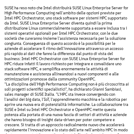
SUSE ha reso noto che Intel distribuirà SUSE Linux Enterprise Server for
High Performance Computing nell'ambito delle opzioni previste per
Intel HPC Orchestrator, uno stack software per sistemi HPC supportato
da Intel. SUSE Linux Enterprise Server diventa quindi la prima
distribuzione Linux commercialmente supportata a essere inclusa tra i
sistemi operativi opzionali per Intel HPC Orchestrator, con le due
società che cureranno insieme l'assistenza necessaria per la soluzione
congiunta. Conseguenza di questo accordo è la possibilità per le
aziende di accelerare il ritmo dell'innovazione attraverso un accesso
più rapido ai dati che fanno la differenza dal punto di vista del
business: Intel HPC Orchestrator con SUSE Linux Enterprise Server for
HPC riduce infatti il lavoro richiesto per integrare e convalidare uno
stack software HPC, e semplifica enormemente le attività di
manutenzione e assistenza allineandosi a nuovi componenti e alle
ottimizzazioni promosse dalla community OpenHPC.
"La disciplina dell'High Performance Computing non è più circoscritta ai
soli progetti scientifici specialistici", ha dichiarato Gianni Sambiasi,
sales manager di SUSE Italia. "L'HPC sta invece convergendo con
l'analisi dei big data, l'IoT, l'apprendimento macchina e la robotica per
aprire una nuova era di potenzialità informatiche. La collaborazione tra
SUSE e Intel su Intel HPC Orchestrator e OpenHPC mette questa
potenza alla portata di una nuova fascia di settori di attività e aziende
che hanno bisogno di insight data-driven per poter competere e
crescere. Si tratta di un approccio radicalmente nuovo che accelererà
rapidamente l'innovazione e lo stato dell'arte nell'ambito HPC in modo