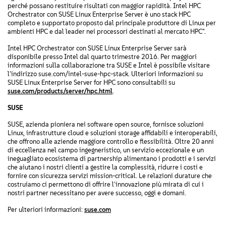
perché possano restituire risultati con maggior rapidità. Intel HPC
Orchestrator con SUSE Linux Enterprise Server è uno stack HPC
completo e supportato proposto dal principale produttore di Linux per
ambienti HPC e dal leader nei processori destinati al mercato HPC".
Intel HPC Orchestrator con SUSE Linux Enterprise Server sarà
disponibile presso Intel dal quarto trimestre 2016. Per maggiori
informazioni sulla collaborazione tra SUSE e Intel è possibile visitare
l'indirizzo suse.com/intel-suse-hpc-stack. Ulteriori informazioni su
SUSE Linux Enterprise Server for HPC sono consultabili su
suse.com/products/server/hpc.html
.
SUSE
SUSE, azienda pioniera nei software open source, fornisce soluzioni
Linux, infrastrutture cloud e soluzioni storage affidabili e interoperabili,
che offrono alle aziende maggiore controllo e flessibilità. Oltre 20 anni
di eccellenza nel campo ingegneristico, un servizio eccezionale e un
ineguagliato ecosistema di partnership alimentano i prodotti e i servizi
che aiutano i nostri clienti a gestire la complessità, ridurre i costi e
fornire con sicurezza servizi mission-critical. Le relazioni durature che
costruiamo ci permettono di offrire l'innovazione più mirata di cui i
nostri partner necessitano per avere successo, oggi e domani.
Per ulteriori informazioni:
suse.com