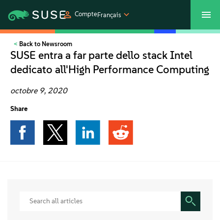
Compte
Français
Back to Newsroom
SUSECON 2027
Customer Center
Boutique
SUSE entra a far parte dello stack Intel
dedicato all'High Performance Computing
Produits
octobre 9, 2020
Solutions
Share
Support et services
Partenaires
Communautés