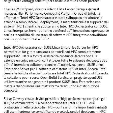
da generare vantaggi concreti per i nostri clienti e i nostri partner".
Charles Wuischpard, vice president, Data Center Group e general
manager, High Performance Computing Platform Group di Intel, ha
affermato: "Intel HPC Orchestrator è stato sviluppato per aiutare le
aziende a semplificare il deployment, la manutenzione e il supporto dei
sistemi HPC. I clienti che adotteranno Intel HPC Orchestrator con SUSE
Linux Enterprise Server potranno avvalersi dell'innovazione open source
con la tranquillità di uno stack di software HPC integrato e convalidato
con il supporto di Intel e SUSE".
Intel HPC Orchestrator con SUSE Linux Enterprise Server for HPC
permette di far girare uno stack per workload HPC completamente
supportato. Oltre a fornire assistenza congiunta garantendo alle
aziende un unico punto di contatto per tutte le esigenze del caso, SUSE
e Intel intendono collaborare anche all'ottimizzazione di SUSE Linux
Enterprise Server per il software di sistema HPC di Intel. Ancora, Intel
genera le build e rilascia il software Intel HPC Orchestrator utilizzando
la soluzione open source Open Build Service, un progetto openSUSE
utilizzato anche per generare i prodotti SUSE Linux Enterprise che
mette a disposizione una piattaforma di sviluppo e distribuzione
completa.
Steve Conway, research vice president, high performance computing di
IDC, ha commentato: "La collaborazione tra Intel e SUSE—due
protagonisti nella tecnologia HPC—punta a fornire importanti vantaggi
agli utenti enterprise semplificando e velocizzando i deployment HPC