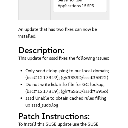
Server for SAP
Applications 15 SP5
An update that has two fixes can now be
installed.
Description:
This update for sssd fixes the following issues:
Only send cldap-ping to our local domain;
(bsc#1217319); (gh#SSSD/sssd#5822)
Do not write kdc info file for GC lookup;
(bsc#1217319); (gh#SSSD/sssd#5956)
sssd Unable to obtain cached rules filling
up sssd_sudo.log
Patch Instructions:
To install this SUSE update use the SUSE