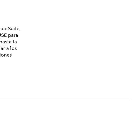
ux Suite,
USE para
hasta la
ar a los
ciones