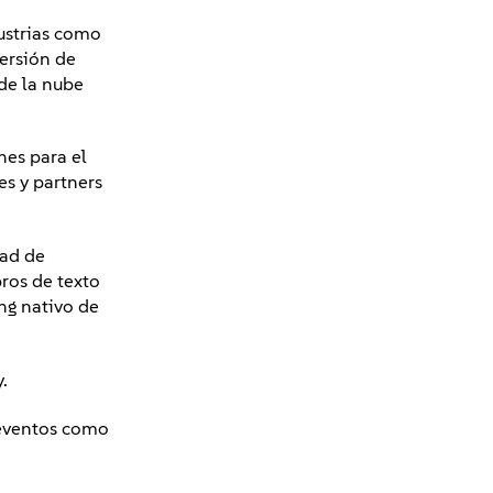
dustrias como
versión de
de la nube
nes para el
es y partners
dad de
ros de texto
ng nativo de
.
s eventos como