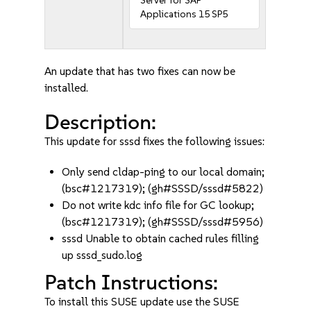
Server for SAP
Applications 15 SP5
An update that has two fixes can now be
installed.
Description:
This update for sssd fixes the following issues:
Only send cldap-ping to our local domain;
(bsc#1217319); (gh#SSSD/sssd#5822)
Do not write kdc info file for GC lookup;
(bsc#1217319); (gh#SSSD/sssd#5956)
sssd Unable to obtain cached rules filling
up sssd_sudo.log
Patch Instructions:
To install this SUSE update use the SUSE