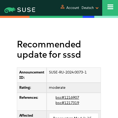
person
Account
Deutsch
Recommended
update for sssd
Announcement
SUSE-RU-2024:0073-1
ID:
Rating:
moderate
References:
bsc#1216907
bsc#1217319
Affected