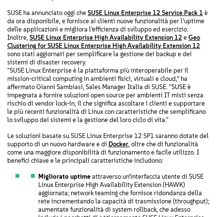
SUSE ha annunciato oggi che
SUSE Linux Enterprise 12 Service Pack 1
è
da ora disponibile, e fornisce ai clienti nuove funzionalità per l’uptime
delle applicazioni e migliora l’efficienza di sviluppo ed esercizio.
Inoltre,
SUSE Linux Enterprise High Availability Extension 12
e
Geo
Clustering for SUSE Linux Enterprise High Availability Extension 12
sono stati aggiornati per semplificare la gestione dei backup e dei
sistemi di disaster recovery.
"SUSE Linux Enterprise è la piattaforma più interoperabile per il
mission-critical computing in ambienti fisici, virtuali e cloud,” ha
affermato Gianni Sambiasi, Sales Manager Italia di SUSE. "SUSE è
impegnata a fornire soluzioni open source per ambienti IT misti senza
rischio di vendor lock-in, il che significa ascoltare i clienti e supportare
le più recenti funzionalità di Linux con caratteristiche che semplificano
lo sviluppo dei sistemi e la gestione del loro ciclo di vita."
Le soluzioni basate su SUSE Linux Enterprise 12 SP1 saranno dotate del
supporto di un nuovo hardware e di
Docker
, oltre che di funzionalità
come una maggiore disponibilità di funzionamento e facile utilizzo. I
benefici chiave e le principali caratteristiche includono:
Migliorato uptime
attraverso un’interfaccia utente di SUSE
Linux Enterprise High Availability Extension (HAWK)
aggiornata; network teaming che fornisce ridondanza della
rete incrementando la capacità di trasmissione (throughput);
aumentate funzionalità di system rollback, che adesso