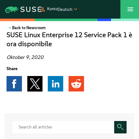
Konto
Deutsch
Back to Newsroom
SUSECON 2027
Customer Center
Shop
SUSE Linux Enterprise 12 Service Pack 1 è
ora disponibile
Produkte
Oktober 9, 2020
Lösungen
Share
Support und Services
Partners
Communitys