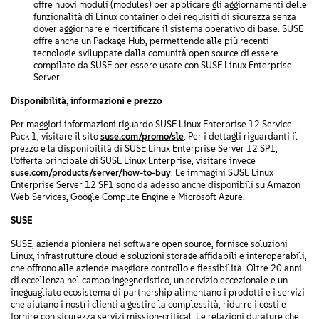
offre nuovi moduli (modules) per applicare gli aggiornamenti delle
funzionalità di Linux container o dei requisiti di sicurezza senza
dover aggiornare e ricertificare il sistema operativo di base. SUSE
offre anche un Package Hub, permettendo alle più recenti
tecnologie sviluppate dalla comunità open source di essere
compilate da SUSE per essere usate con SUSE Linux Enterprise
Server.
Disponibilità, informazioni e prezzo
Per maggiori informazioni riguardo SUSE Linux Enterprise 12 Service
Pack 1, visitare il sito
suse.com/promo/sle
. Per i dettagli riguardanti il
prezzo e la disponibilità di SUSE Linux Enterprise Server 12 SP1,
l’offerta principale di SUSE Linux Enterprise, visitare invece
suse.com/products/server/how-to-buy
. Le immagini SUSE Linux
Enterprise Server 12 SP1 sono da adesso anche disponibili su Amazon
Web Services, Google Compute Engine e Microsoft Azure.
SUSE
SUSE, azienda pioniera nei software open source, fornisce soluzioni
Linux, infrastrutture cloud e soluzioni storage affidabili e interoperabili,
che offrono alle aziende maggiore controllo e flessibilità. Oltre 20 anni
di eccellenza nel campo ingegneristico, un servizio eccezionale e un
ineguagliato ecosistema di partnership alimentano i prodotti e i servizi
che aiutano i nostri clienti a gestire la complessità, ridurre i costi e
fornire con sicurezza servizi mission-critical. Le relazioni durature che