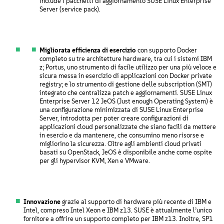
include i pacchetti di aggiornamento SUSE Linux Enterprise
Server (service pack).
Migliorata efficienza di esercizio
con supporto Docker
completo su tre architetture hardware, tra cui i sistemi IBM
z; Portus, uno strumento di facile utilizzo per una più veloce e
sicura messa in esercizio di applicazioni con Docker private
registry; e lo strumento di gestione delle subscription (SMT)
integrato che centralizza patch e aggiornamenti. SUSE Linux
Enterprise Server 12 JeOS (Just enough Operating System) è
una configurazione minimizzata di SUSE Linux Enterprise
Server, introdotta per poter creare configurazioni di
applicazioni cloud personalizzate che siano facili da mettere
in esercio e da mantenere, che consumino meno risorse e
migliorino la sicurezza. Oltre agli ambienti cloud privati
basati su OpenStack, JeOS è disponibile anche come ospite
per gli hypervisor KVM, Xen e VMware.
Innovazione
grazie al supporto di hardware più recente di IBM e
Intel, compreso Intel Xeon e IBM z13. SUSE è attualmente l’unico
fornitore a offrire un supporto completo per IBM z13. Inoltre, SP1