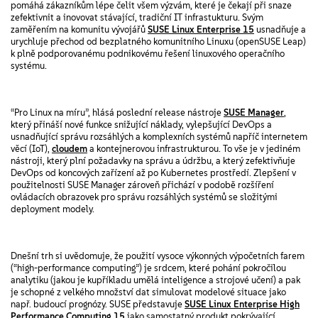
pomáhá zákazníkům lépe čelit všem výzvám, které je čekají při snaze
zefektivnit a inovovat stávající, tradiční IT infrastukturu. Svým
zaměřením na komunitu vývojářů
SUSE Linux Enterprise 15
usnadňuje a
urychluje přechod od bezplatného komunitního Linuxu (openSUSE Leap)
k plně podporovanému podnikovému řešení linuxového operačního
systému.
“Pro Linux na míru”, hlásá poslední release nástroje
SUSE Manager
,
který přináší nové funkce snižující náklady, vylepšující DevOps a
usnadňující správu rozsáhlých a komplexních systémů napříč internetem
věcí (IoT),
cloudem
a kontejnerovou infrastrukturou. To vše je v jediném
nástroji, který plní požadavky na správu a údržbu, a který zefektivňuje
DevOps od koncových zařízení až po Kubernetes prostředí. Zlepšení v
použitelnosti SUSE Manager zároveň přichází v podobě rozšíření
ovládacích obrazovek pro správu rozsáhlých systémů se složitými
deployment modely.
Dnešní trh si uvědomuje, že použití vysoce výkonných výpočetních farem
(“high-performance computing”) je srdcem, které pohání pokročilou
analytiku (jakou je kupříkladu umělá inteligence a strojové učení) a pak
je schopné z velkého množství dat simulovat modelové situace jako
např. budoucí prognózy. SUSE představuje
SUSE Linux Enterprise High
Performance Computing 15
jako samostatný produkt pokrývající