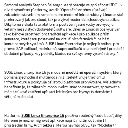
Seniorní analytik Stephen Belanger, který pracuje ve společnosti IDC – v
divizi výpočetní platformy, uvedl: "Operační systémy zůstávají
základním stavebním kamenem pro moderní infrastruktury. Linux se stal
preferovaný jak pro cloud, tak pro vývoj moderních cloudových aplikací.
Díky tomu získala tato platforma postavení jasné volby pro vývoj u
většiny nezávislých dodavatelů software. Dnes je Linux široce využíván
jako běhové prostředí pro tradiční aplikace i pro aplikace příští
generace, které jsou postavené na virtuálních farmách či na bázi
kontejnerových systémů. SUSE Linux Enterprise je nejlepší volbou pro
provoz SAP aplikací, mainframů, superpočítačů a samozřejmě i pro další
obdobné případy, kdy podniky kladou na své systémy vysoké nároky. "
SUSE Linux Enterprise 15 je moderní
modulární operační systém
, který
pomáhá zjednodušit multimodální IT, zefektivňuje tradiční IT
infrastrukturu a poskytuje celistvou platformu pro vývojáře. Výsledným
benefitem je, že zákazníci mohou velmi snadno nasazovat, spravovat a
měnit celkové zatížení aplikací kritických pro byznys (v domácím i
věřejném cloudu).
Platforma
SUSE Linux Enterprise 15
používá společný “code base”, díky
kterému je možné migrovat aplikace napříč multimodálním IT
prostředím firmy. Architektura, kterou navrhlo SUSE, tzv. “Modular+”