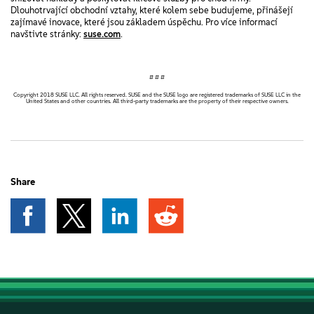
Dlouhotrvající obchodní vztahy, které kolem sebe budujeme, přinášejí
zajímavé inovace, které jsou základem úspěchu. Pro více informací
navštivte stránky:
suse.com
.
# # #
Copyright 2018 SUSE LLC. All rights reserved. SUSE and the SUSE logo are registered trademarks of SUSE LLC in the
United States and other countries. All third-party trademarks are the property of their respective owners.
Share