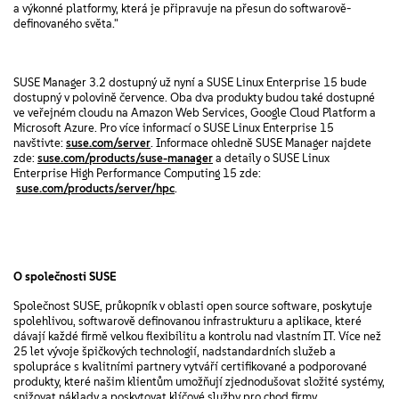
a výkonné platformy, která je připravuje na přesun do softwarově-
definovaného světa."
SUSE Manager 3.2 dostupný už nyní a SUSE Linux Enterprise 15 bude
dostupný v polovině července. Oba dva produkty budou také dostupné
ve veřejném cloudu na Amazon Web Services, Google Cloud Platform a
Microsoft Azure. Pro více informací o SUSE Linux Enterprise 15
navštivte:
suse.com/server
. Informace ohledně SUSE Manager najdete
zde:
suse.com/products/suse-manager
a detaily o SUSE Linux
Enterprise High Performance Computing 15 zde:
suse.com/products/server/hpc
.
O společnosti SUSE
Společnost SUSE, průkopník v oblasti open source software
,
poskytuje
spolehlivou, softwarově definovanou infrastrukturu a aplikace, které
dávají každé firmě velkou flexibilitu a kontrolu nad vlastním IT. Více než
25 let vývoje špičkových technologií, nadstandardních služeb a
spolupráce s kvalitními partnery vytváří certifikované a podporované
produkty, které našim klientům umožňují zjednodušovat složité systémy,
snižovat náklady a poskytovat klíčové služby pro chod firmy.