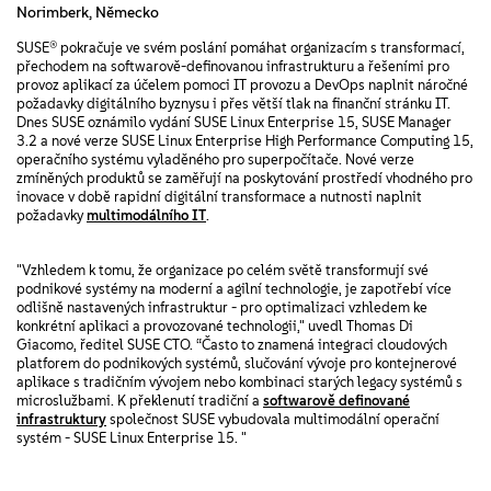
Norimberk, Německo
SUSE® pokračuje ve svém poslání pomáhat organizacím s transformací,
přechodem na softwarově-definovanou infrastrukturu a řešeními pro
provoz aplikací za účelem pomoci IT provozu a DevOps naplnit náročné
požadavky digitálního byznysu i přes větší tlak na finanční stránku IT.
Dnes SUSE oznámilo vydání SUSE Linux Enterprise 15, SUSE Manager
3.2 a nové verze SUSE Linux Enterprise High Performance Computing 15,
operačního systému vyladěného pro superpočítače. Nové verze
zmíněných produktů se zaměřují na poskytování prostředí vhodného pro
inovace v době rapidní digitální transformace a nutnosti naplnit
požadavky
multimodálního IT
.
"Vzhledem k tomu, že organizace po celém světě transformují své
podnikové systémy na moderní a agilní technologie, je zapotřebí více
odlišně nastavených infrastruktur - pro optimalizaci vzhledem ke
konkrétní aplikaci a provozované technologii," uvedl Thomas Di
Giacomo, ředitel SUSE CTO. “Často to znamená integraci cloudových
platforem do podnikových systémů, slučování vývoje pro kontejnerové
aplikace s tradičním vývojem nebo kombinaci starých legacy systémů s
microslužbami. K překlenutí tradiční a
softwarově definované
infrastruktury
společnost SUSE vybudovala multimodální operační
systém - SUSE Linux Enterprise 15. "