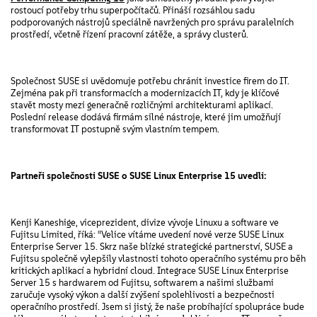
rostoucí potřeby trhu superpočítačů. Přináší rozsáhlou sadu
podporovaných nástrojů speciálně navržených pro správu paralelních
prostředí, včetně řízení pracovní zátěže, a správy clusterů.
Společnost SUSE si uvědomuje potřebu chránit investice firem do IT.
Zejména pak při transformacích a modernizacích IT, kdy je klíčové
stavět mosty mezi generačně rozličnými architekturami aplikací.
Poslední release dodává firmám silné nástroje, které jim umožňují
transformovat IT postupně svým vlastním tempem.
Partneři společnosti SUSE o SUSE Linux Enterprise 15 uvedli:
Kenji Kaneshige, viceprezident, divize vývoje Linuxu a software ve
Fujitsu Limited, říká: “Velice vítáme uvedení nové verze SUSE Linux
Enterprise Server 15. Skrz naše blízké strategické partnerství, SUSE a
Fujitsu společně vylepšily vlastnosti tohoto operačního systému pro běh
kritických aplikací a hybridní cloud. Integrace SUSE Linux Enterprise
Server 15 s hardwarem od Fujitsu, softwarem a našimi službami
zaručuje vysoký výkon a další zvýšení spolehlivosti a bezpečnosti
operačního prostředí. Jsem si jistý, že naše probíhající spolupráce bude