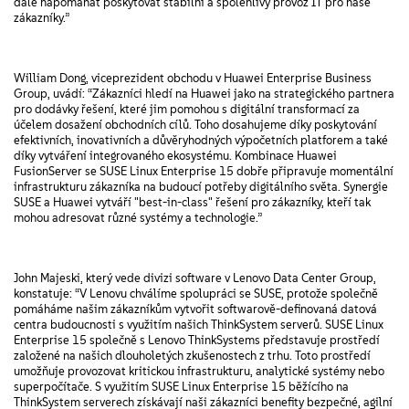
dále napomáhat poskytovat stabilní a spolehlivý provoz IT pro naše
zákazníky.”
William Dong, viceprezident obchodu v Huawei Enterprise Business
Group, uvádí: “Zákazníci hledí na Huawei jako na strategického partnera
pro dodávky řešení, které jim pomohou s digitální transformací za
účelem dosažení obchodních cílů. Toho dosahujeme díky poskytování
efektivních, inovativních a důvěryhodných výpočetních platforem a také
díky vytváření integrovaného ekosystému. Kombinace Huawei
FusionServer se SUSE Linux Enterprise 15 dobře připravuje momentální
infrastrukturu zákazníka na budoucí potřeby digitálního světa. Synergie
SUSE a Huawei vytváří "best-in-class" řešení pro zákazníky, kteří tak
mohou adresovat různé systémy a technologie.”
John Majeski, který vede divizi software v Lenovo Data Center Group,
konstatuje: “V Lenovu chválíme spolupráci se SUSE, protože společně
pomáháme našim zákazníkům vytvořit softwarově-definovaná datová
centra budoucnosti s využitím našich ThinkSystem serverů. SUSE Linux
Enterprise 15 společně s Lenovo ThinkSystems představuje prostředí
založené na našich dlouholetých zkušenostech z trhu. Toto prostředí
umožňuje provozovat kritickou infrastrukturu, analytické systémy nebo
superpočítače. S využitím SUSE Linux Enterprise 15 běžícího na
ThinkSystem serverech získávají naši zákazníci benefity bezpečné, agilní