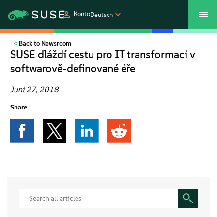
Konto
Deutsch
Back to Newsroom
SUSECON 2027
Customer Center
Shop
SUSE dláždí cestu pro IT transformaci v
softwarově-definované éře
Produkte
Juni 27, 2018
Lösungen
Share
Support und Services
Partners
Communitys