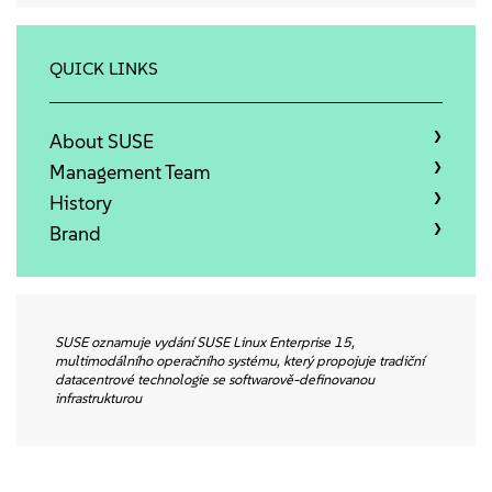
Info
Kontakt
QUICK LINKS
Downloads
About SUSE
Management Team
History
Brand
SUSE oznamuje vydání SUSE Linux Enterprise 15,
multimodálního operačního systému, který propojuje tradiční
datacentrové technologie se softwarově-definovanou
infrastrukturou