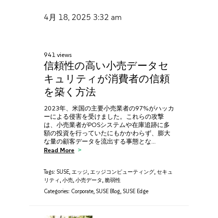
4月 18, 2025
3:32 am
941 views
信頼性の高い小売データセ
キュリティが消費者の信頼
を築く方法
2023年、米国の主要小売業者の97%がハッカ
ーによる侵害を受けました。これらの攻撃
は、小売業者がPOSシステムや在庫追跡に多
額の投資を行っていたにもかかわらず、膨大
な量の顧客データを流出する事態とな…
Read More
Tags:
SUSE
,
エッジ
,
エッジコンピューティング
,
セキュ
リティ
,
小売
,
小売データ
,
脆弱性
Categories:
Corporate
,
SUSE Blog
,
SUSE Edge