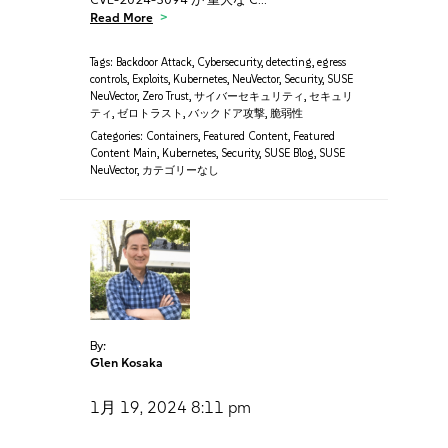
Read More
Tags:
Backdoor Attack
,
Cybersecurity
,
detecting
,
egress
controls
,
Exploits
,
Kubernetes
,
NeuVector
,
Security
,
SUSE
NeuVector
,
Zero Trust
,
サイバーセキュリティ
,
セキュリ
ティ
,
ゼロトラスト
,
バックドア攻撃
,
脆弱性
Categories:
Containers
,
Featured Content
,
Featured
Content Main
,
Kubernetes
,
Security
,
SUSE Blog
,
SUSE
NeuVector
,
カテゴリーなし
By:
Glen Kosaka
1月 19, 2024
8:11 pm