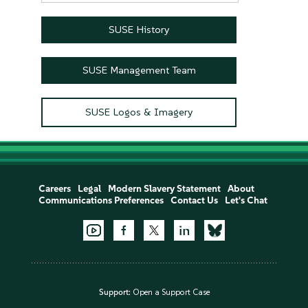
カ
イ
SUSE History
ブ
SUSE Management Team
SUSE Logos & Imagery
Careers
Legal
Modern Slavery Statement
About
Communications Preferences
Contact Us
Let's Chat
Support:
Open a Support Case