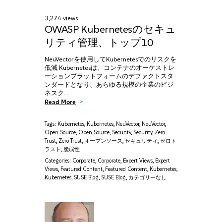
3,274 views
OWASP Kubernetesのセキュ
リティ管理、トップ10
NeuVectorを使用してKubernetesでのリスクを
低減 Kubernetesは、コンテナのオーケストレ
ーションプラットフォームのデファクトスタ
ンダードとなり、あらゆる規模の企業のビジ
ネスク…
Read More
Tags:
Kubernetes
,
Kubernetes
,
NeuVector
,
NeuVector
,
Open Source
,
Open Source
,
Security
,
Security
,
Zero
Trust
,
Zero Trust
,
オープンソース
,
セキュリティ
,
ゼロト
ラスト
,
脆弱性
Categories:
Corporate
,
Corporate
,
Expert Views
,
Expert
Views
,
Featured Content
,
Featured Content
,
Kubernetes
,
Kubernetes
,
SUSE Blog
,
SUSE Blog
,
カテゴリーなし