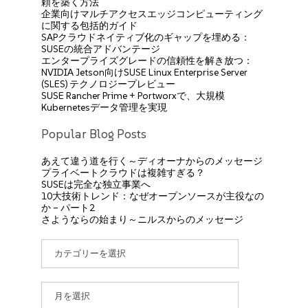
頼を築く方法
企業向けマルチアクセスエッジコンピューティング
に関する包括的ガイド
SAPクラウドネイティブ化のギャップを埋める：
SUSEの統合アドバンテージ
エンタープライズグレードの信頼性を解き放つ：
NVIDIA Jetson向けSUSE Linux Enterprise Server
(SLES) テクノロジープレビュー
SUSE Rancher Prime + Portworxで、大規模
Kubernetesデータ管理を実現
Popular Blog Posts
あえて違う道を行く～ディオーナからのメッセージ
プライベートクラウドは複雑すぎる？
SUSEは完全な独立事業へ
10大技術トレンド：なぜオープンソースが主役なの
か – パート2
さようならの始まり～ニルスからのメッセージ
カ
テ
ゴ
リ
ア
ー
ー