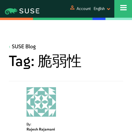
person
Account
English
SUSE Blog
Tag:
脆弱性
By:
Rajesh Rajamani