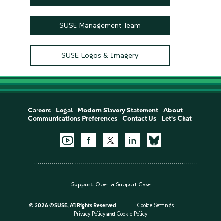
SUSE Management Team
SUSE Logos & Imagery
Careers
Legal
Modern Slavery Statement
About
Communications Preferences
Contact Us
Let's Chat
Support:
Open a Support Case
©
2026 ©SUSE, All Rights Reserved
Cookie Settings
Privacy Policy
and
Cookie Policy