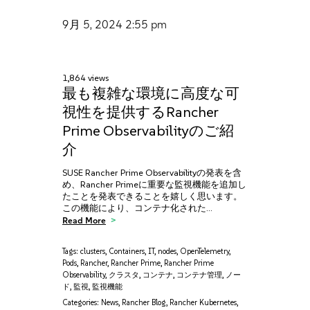
9月 5, 2024
2:55 pm
1,864 views
最も複雑な環境に高度な可
視性を提供するRancher
Prime Observabilityのご紹
介
SUSE Rancher Prime Observabilityの発表を含
め、Rancher Primeに重要な監視機能を追加し
たことを発表できることを嬉しく思います。
この機能により、コンテナ化された…
Read More
Tags:
clusters
,
Containers
,
IT
,
nodes
,
OpenTelemetry
,
Pods
,
Rancher
,
Rancher Prime
,
Rancher Prime
Observability
,
クラスタ
,
コンテナ
,
コンテナ管理
,
ノー
ド
,
監視
,
監視機能
Categories:
News
,
Rancher Blog
,
Rancher Kubernetes
,