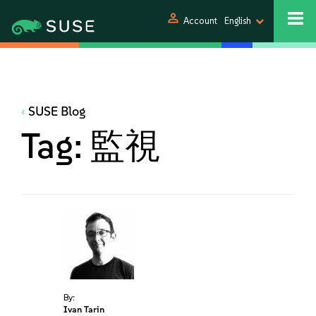
person
Account
English
SUSE Blog
Tag:
監視
By:
Ivan Tarin