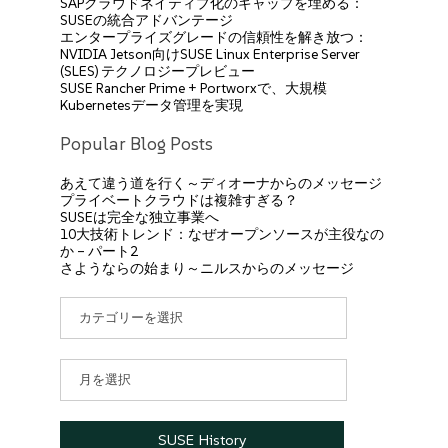
SAPクラウドネイティブ化のギャップを埋める：
SUSEの統合アドバンテージ
エンタープライズグレードの信頼性を解き放つ：
NVIDIA Jetson向けSUSE Linux Enterprise Server
(SLES) テクノロジープレビュー
SUSE Rancher Prime + Portworxで、大規模
Kubernetesデータ管理を実現
Popular Blog Posts
あえて違う道を行く～ディオーナからのメッセージ
プライベートクラウドは複雑すぎる？
SUSEは完全な独立事業へ
10大技術トレンド：なぜオープンソースが主役なの
か – パート2
さようならの始まり～ニルスからのメッセージ
カ
テ
ゴ
リ
ア
ー
ー
カ
イ
SUSE History
ブ