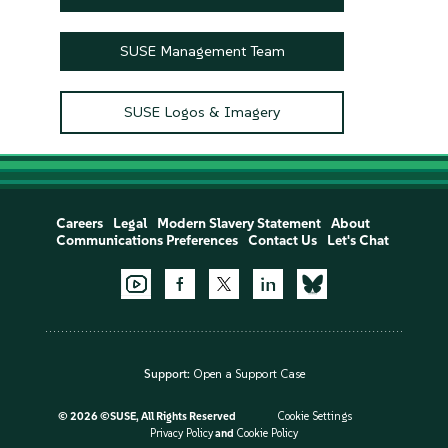
SUSE Management Team
SUSE Logos & Imagery
Careers
Legal
Modern Slavery Statement
About
Communications Preferences
Contact Us
Let's Chat
Support:
Open a Support Case
©
2026 ©SUSE, All Rights Reserved
Cookie Settings
Privacy Policy
and
Cookie Policy