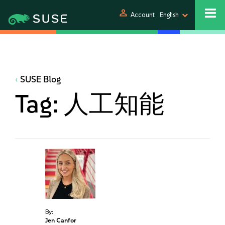
person
Account
English
SUSE Blog
Tag:
人工知能
By:
Jen Canfor