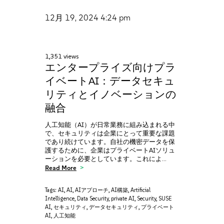
12月 19, 2024
4:24 pm
1,351 views
エンタープライズ向けプラ
イベートAI：データセキュ
リティとイノベーションの
融合
人工知能（AI）が日常業務に組み込まれる中
で、セキュリティは企業にとって重要な課題
であり続けています。自社の機密データを保
護するために、企業はプライベートAIソリュ
ーションを必要としています。これによ…
Read More
Tags:
AI
,
AI
,
AIアプローチ
,
AI構築
,
Artificial
Intelligence
,
Data Security
,
private AI
,
Security
,
SUSE
AI
,
セキュリティ
,
データセキュリティ
,
プライベート
AI
,
人工知能