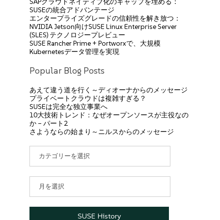
SAPクラウドネイティブ化のギャップを埋める：
SUSEの統合アドバンテージ
エンタープライズグレードの信頼性を解き放つ：
NVIDIA Jetson向けSUSE Linux Enterprise Server
(SLES) テクノロジープレビュー
SUSE Rancher Prime + Portworxで、大規模
Kubernetesデータ管理を実現
Popular Blog Posts
あえて違う道を行く～ディオーナからのメッセージ
プライベートクラウドは複雑すぎる？
SUSEは完全な独立事業へ
10大技術トレンド：なぜオープンソースが主役なの
か – パート2
さようならの始まり～ニルスからのメッセージ
カ
テ
ゴ
リ
ア
ー
ー
カ
イ
SUSE History
ブ