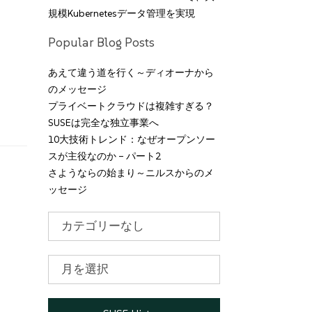
規模Kubernetesデータ管理を実現
Popular Blog Posts
あえて違う道を行く～ディオーナから
のメッセージ
プライベートクラウドは複雑すぎる？
SUSEは完全な独立事業へ
10大技術トレンド：なぜオープンソー
スが主役なのか – パート2
さようならの始まり～ニルスからのメ
ッセージ
カ
テ
ゴ
リ
ア
ー
ー
カ
イ