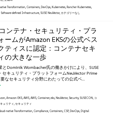
ative Transformation
,
Containers
,
DevOps
,
Kubernetes
,
Rancher Kubernetes
,
,
Software-defined Infrastructure
,
SUSE NeuVector
,
カテゴリーなし
Eのコンテナ・セキュリティ・プラ
ームがAmazon EKSの公式ベス
クティスに認定：コンテナセキ
ィの大きな一歩
とDominik Wombacher氏の働きかけにより、SUSE
セキュリティ・プラットフォームNeuVector Prime
主要なセキュリティ分野にわたっての公式ベ…
zon
,
Amazon EKS
,
AWS
,
AWS
,
Container
,
eks
,
NeuVector
,
Security
,
SUSECON
,
コ
セキュリティ
,
セキュリティ
loud-native Transformation
,
Compliance
,
Containers
,
CSP
,
DevOps
,
Digital