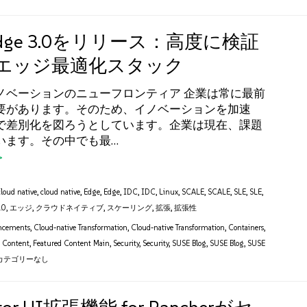
 Edge 3.0をリリース：高度に検証
エッジ最適化スタック
ノベーションのニューフロンティア 企業は常に最前
要があります。そのため、イノベーションを加速
で差別化を図ろうとしています。企業は現在、課題
います。その中でも最…
cloud native
,
cloud native
,
Edge
,
Edge
,
IDC
,
IDC
,
Linux
,
SCALE
,
SCALE
,
SLE
,
SLE
,
.0
,
エッジ
,
クラウドネイティブ
,
スケーリング
,
拡張
,
拡張性
ncements
,
Cloud-native Transformation
,
Cloud-native Transformation
,
Containers
,
d Content
,
Featured Content Main
,
Security
,
Security
,
SUSE Blog
,
SUSE Blog
,
SUSE
カテゴリーなし