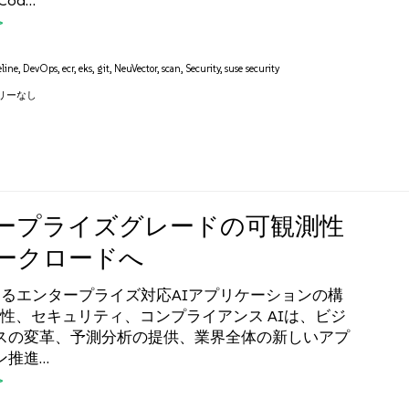
Cod…
eline
,
DevOps
,
ecr
,
eks
,
git
,
NeuVector
,
scan
,
Security
,
suse security
リーなし
ープライズグレードの可観測性
ワークロードへ
Iによるエンタープライズ対応AIアプリケーションの構
測性、セキュリティ、コンプライアンス AIは、ビジ
スの変革、予測分析の提供、業界全体の新しいアプ
ン推進…