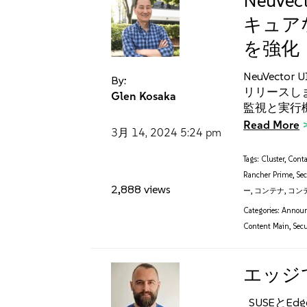
NeuVec
キュア
を強化
NeuVect
By:
リリースしま
Glen Kosaka
監視と実行機能を
Read More
3月 14, 2024
5:24 pm
Tags:
Cluster
,
Conta
Rancher Prime
,
Sec
2,888 views
ー
,
コンテナ
,
コン
Categories:
Annou
Content Main
,
Secu
エッジ
SUSEとE