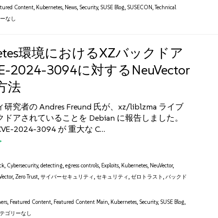
atured Content
,
Kubernetes
,
News
,
Security
,
SUSE Blog
,
SUSECON
,
Technical
リーなし
rnetes環境におけるXZバックドア
-2024-3094に対するNeuVector
方法
者の Andres Freund 氏が、xz/liblzma ライブ
ドアされていることを Debian に報告しました。
-2024-3094 が 重大な C…
ck
,
Cybersecurity
,
detecting
,
egress controls
,
Exploits
,
Kubernetes
,
NeuVector
,
ector
,
Zero Trust
,
サイバーセキュリティ
,
セキュリティ
,
ゼロトラスト
,
バックド
ers
,
Featured Content
,
Featured Content Main
,
Kubernetes
,
Security
,
SUSE Blog
,
テゴリーなし