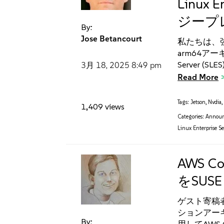
Linux E
ジープ
By:
Jose Betancourt
私たちは、強力
arm64アーキ
Server (SL
3月 18, 2025
8:49 pm
Read More
Tags:
Jetson
,
Nvdia
1,409 views
Categories:
Annou
Linux Enterprise Se
AWS C
をSUSE
ゲスト寄稿者:
ションアーキテ
By: