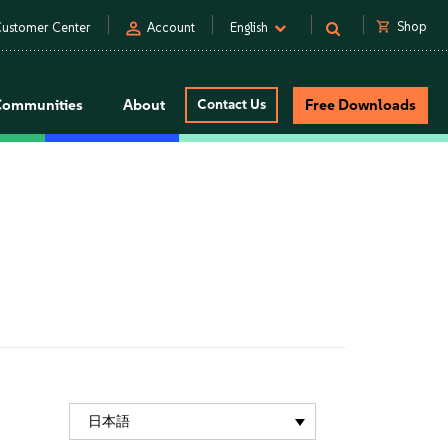
person
shopping_cart
Shop
ustomer Center
Account
English
Communities
About
Contact Us
Free Downloads
日本語