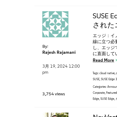
SUSE
された
エッジ：イ
線に立つ必
By:
し、エッジ
Rajesh Rajamani
に直面して
Read More
3月 19, 2024
12:00
pm
Tags:
cloud native
,
SUSE
,
SUSE Edge 3
Categories:
Annou
Corporate
,
Feature
3,754 views
Edge
,
SUSE Edge
,