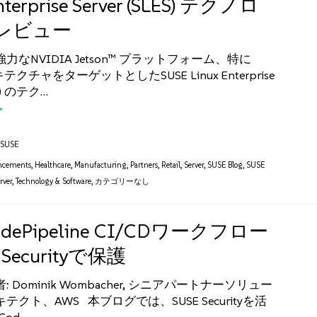
nterprise Server (SLES) テクノロ
レビュー
なNVIDIA Jetson™ プラットフォーム、特に
テクチャをターゲットとしたSUSE Linux Enterprise
ES) のテク…
,
SUSE
ncements
,
Healthcare
,
Manufacturing
,
Partners
,
Retail
,
Server
,
SUSE Blog
,
SUSE
rver
,
Technology & Software
,
カテゴリーなし
odePipeline CI/CDワークフロー
 Securityで保護
 Dominik Wombacher, シニアパートナーソリュー
クト、AWS 本ブログでは、SUSE Securityを活