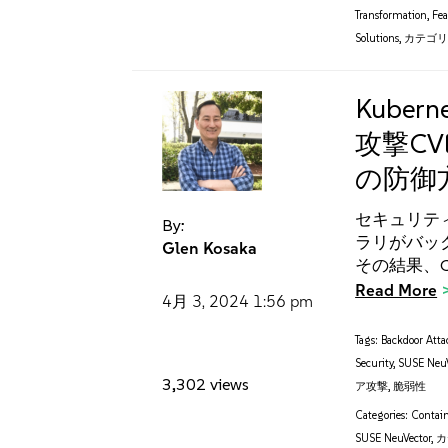
Transformation
,
Fe
Solutions
,
カテゴ
Kube
攻撃CVE
の防御
セキュリティ研究
By:
ラリがバック
Glen Kosaka
その結果、CVE
Read More
4月 3, 2024
1:56 pm
Tags:
Backdoor Atta
Security
,
SUSE NeuV
3,302 views
ア攻撃
,
脆弱性
Categories:
Contain
SUSE NeuVector
,
カ