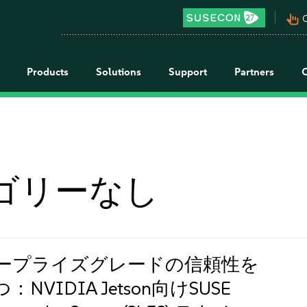
pan_tool_alt
C
Products
Solutions
Support
Partners
ゴリーなし
ープライズグレードの信頼性を
NVIDIA Jetson向けSUSE