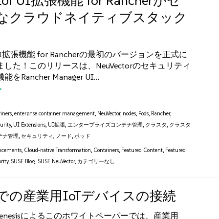
tor UI拡張機能 for Rancherがセ
なクラウドネイティブスタック
or UI拡張機能 for Rancherの最初のバージョンを正式に
した！このリリースは、NeuVectorのセキュリティ
Rancher Manager UI…
iners
,
enterprise container management
,
NeuVector
,
nodes
,
Pods
,
Rancher
,
urity
,
UI Extensions
,
UI拡張
,
エンタープライズコンテナ管理
,
クラスタ
,
クラスタ
テナ管理
,
セキュリティ
,
ノード
,
ポッド
ncements
,
Cloud-native Transformation
,
Containers
,
Featured Content
,
Featured
rity
,
SUSE Blog
,
SUSE NeuVector
,
カテゴリーなし
での産業用IoTデバイスの接続
dgenesisによるこのホワイトペーパーでは、産業用