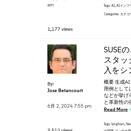
am
Tags:
AI
,
AIイン
Categories:
カテゴ
1,177 views
SUS
スタック
入をシ
概要 生成A
By:
用例として
Jose Betancourt
などが挙げ
と革新性の
6月 2, 2024
7:55 pm
Read More
Tags:
longhorn
,
Neu
3,512 views
ナ管理
,
コンテナ