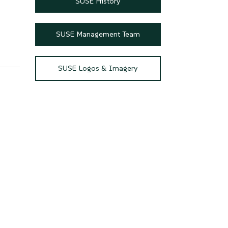
ブ
SUSE History
SUSE Management Team
SUSE Logos & Imagery