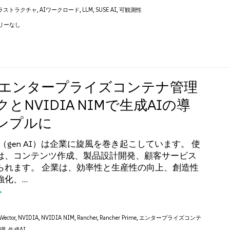
フラストラクチャ
,
AIワークロード
,
LLM
,
SUSE AI
,
可観測性
リーなし
Eのエンタープライズコンテナ管理
とNVIDIA NIMで生成AIの導
ンプルに
I（gen AI）は企業に旋風を巻き起こしています。 使
は、コンテンツ作成、製品設計開発、顧客サービス
られます。 企業は、効率性と生産性の向上、創造性
強化、…
Vector
,
NVIDIA
,
NVIDIA NIM
,
Rancher
,
Rancher Prime
,
エンタープライズコンテ
管理
,
生成AI