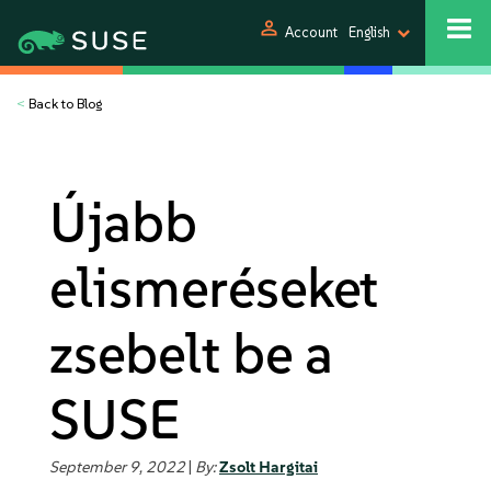
person
Account
English
<
Back to Blog
Újabb
elismeréseket
zsebelt be a
SUSE
September 9, 2022
|
By:
Zsolt Hargitai