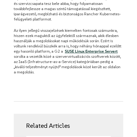
és szervizcsapata tesz bele abba, hogy folyamatosan
továbbfejlessze a magas szintű támogatással kiegészített,
iparágvezető, megbízható és biztonságos Rancher Kubernetes-
felügyeleti platformot.
Az ilyen jellegű visszajelzések kiemelten fontosak számunkra,
hiszen ezek maguktól az ügyfelektől származnak, akik élesben
használják a megoldásokat napi működésük során. Ezért is
voltunk rendkívül büszkék arra is, hogy néhány hónappal ezelőtt
egy hasonló platform, a G2 a
SUSE Linux Enterprise Servert
sorolta a vezetők közé a szervervirtualizációs szoftverek között,
az IaaS (Infratructure-as-a-Service) kategóriában pedig a
„kiváló teljesítményt nyújtó” megoldások közé került az oldalon
a megoldás.
Related Articles