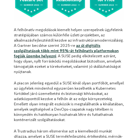
A felhőnatív megoldások kiemelt helyen szerepelnek ügyfeleink
stratégiájában számos különféle üzleti projektben, az
alkalmazásfejlesztéstől kezdve az infrastruktúramodernizálásig.
A Gartner becslése szerint 2025-re
az új digitális
szolgáltatások több mint 95%-át felhőnatív platformokon
fogják üzembe helyezni
. A SUSE pedig elkötelezett aziránt,
hogy olyan, nyílt forráskódú megoldásokat biztosítson, amelyek
támogatják ezeket a törekvéseket, valamint jó skálázhatóságot
nyújtanak.
A piacon jelenleg egyedül a SUSE kínál olyan portfóliót, amellyel
az ügyfelek mindenhol egyszerűen kezelhetik a Kubernetes
fürtökkel járó üzemeltetési és biztonsági kihívásokat, az
adatközponttól kezdve a felhőn át az edge környezetekig.
Emellett olyan integrált eszközök is megtalálhatók a kínálatában,
amelyek segítségével a DevOps-csapatok nagy tételben is
könnyedén és hatékonyan hozhatnak létre és futtathatnak
konténerizált szolgáltatásokat.
A Trustradius három elismerése azt a kiemelkedő munkát
díjazza, amelyet a SUSE termékfejlesztési, értékesítési, mérnök-