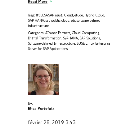
Read More
Tags:
#SLES4SAP
,
asug
,
Cloud
,
étude
,
Hybrid Cloud
,
SAP HANA
,
sap public cloud
,
sdi
,
software defined
infrastructure
Categories:
Alliance Partners
,
Cloud Computing
,
Digital Transformation
,
S/4HANA
,
SAP Solutions
,
Software-defined Infrastructure
,
SUSE Linux Enterprise
Server for SAP Applications
By:
Elisa Portefaix
février 28, 2019
3:43